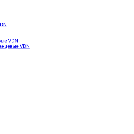
VDN
вые VDN
анцевые VDN