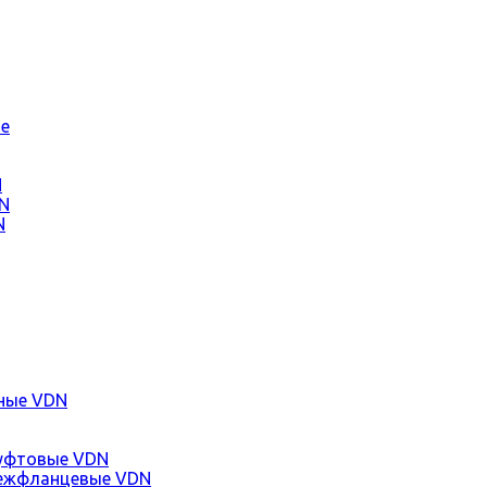
е
N
N
N
ные VDN
уфтовые VDN
ежфланцевые VDN