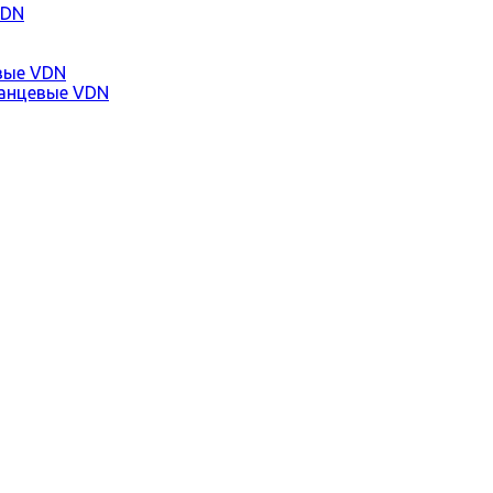
VDN
вые VDN
анцевые VDN