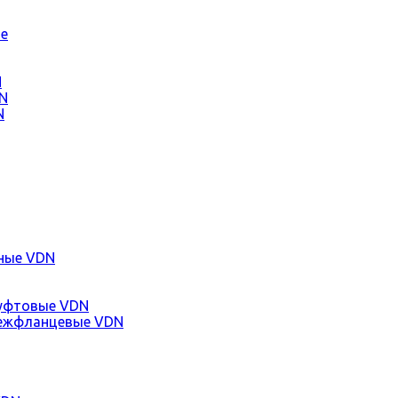
е
N
N
N
ные VDN
уфтовые VDN
ежфланцевые VDN