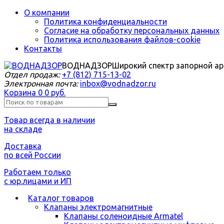
О компании
Политика конфиденциальности
Согласие на обработку персональных данных
Политика использования файлов-cookie
Контакты
ВОДНАДЗОР
Широкий спектр запорной а
Отдел продаж:
+7 (812) 715-13-02
Электронная почта:
inbox@vodnadzor.ru
Корзина
0
0 руб.
Товар всегда в наличии
на складе
Доставка
по всей России
Работаем только
с юр.лицами и ИП
Каталог товаров
Клапаны электромагнитные
Клапаны соленоидные Armatel