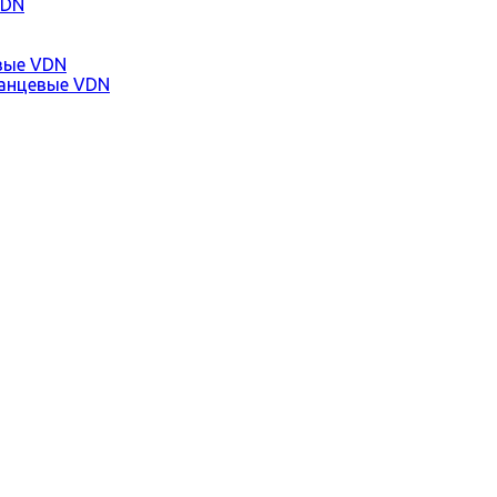
VDN
вые VDN
анцевые VDN