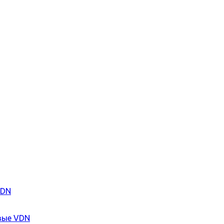
VDN
вые VDN