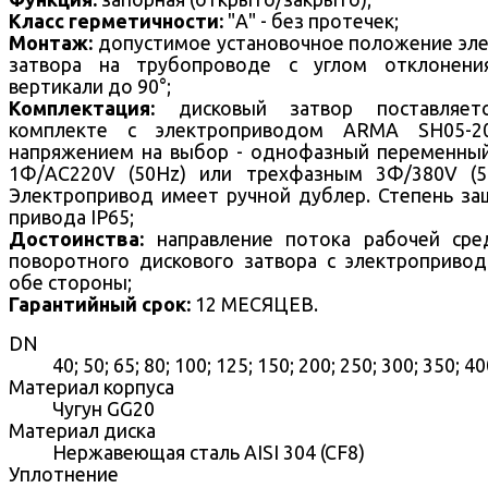
Класс герметичности:
"А" - без протечек;
Монтаж:
допустимое установочное положение эл
затвора на трубопроводе с углом отклонени
вертикали до 90°;
Комплектация:
дисковый затвор поставляет
комплекте с электроприводом ARMA SH05-2
напряжением на выбор - однофазный переменны
1Ф/AC220V (50Hz) или трехфазным 3Ф/380V (5
Электропривод имеет ручной дублер. Степень з
привода IP65;
Достоинства:
направление потока рабочей ср
поворотного дискового затвора с электроприво
обе стороны;
Гарантийный срок:
12 МЕСЯЦЕВ.
DN
40; 50; 65; 80; 100; 125; 150; 200; 250; 300; 350; 4
Материал корпуса
Чугун GG20
Материал диска
Нержавеющая сталь AISI 304 (CF8)
Уплотнение