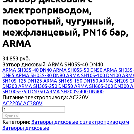
электроприводом,
поворотный, чугунный,
межфланцевый, PN16 бар,
ARMA
34 853 руб.
Затвор дисковый:
ARMA SH05S-40 DN40
ARMA SH05S-40 DN40
ARMA SH05S-50 DN50
ARMA SH05S
DN65
ARMA SH05S-80 DN80
ARMA SH10S-100 DN100
ARM
SH10S-125 DN125
ARMA SH16S-150 DN150
ARMA SH20S-2
DN200
ARMA SH50S-250 DN250
ARMA SH60S-300 DN300
A
SH100S-350 DN350
ARMA SH200S-400 DN400
Питание электропривода:
AC220V
AC220V
AC380V
Купить
Категории:
Затворы дисковые с электроприводом
Затворы дисковые