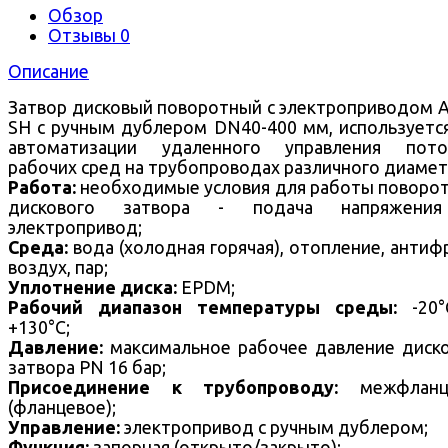
Обзор
Отзывы
0
Описание
Затвор дисковый поворотный с электроприводом
SH с ручным дублером DN40-400 мм, используетс
автоматизации удаленного управления пото
рабочих сред на трубопроводах различного диамет
Работа:
необходимые условия для работы поворо
дискового затвора - подача напряжени
электропривод;
Среда:
вода (холодная горячая), отопление, антиф
воздух, пар;
Уплотнение диска:
EPDM;
Рабочий диапазон температуры среды:
-20
+130°С;
Давление:
максимальное рабочее давление диск
затвора PN 16 бар;
Присоединение к трубопроводу:
межфланц
(фланцевое);
Управление:
электропривод с ручным дублером;
Функция:
запорная (открыто/закрыто);