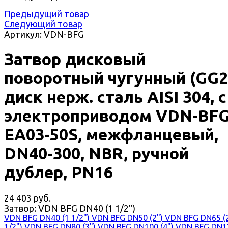
Предыдущий товар
Следующий товар
Артикул: VDN-BFG
Затвор дисковый
поворотный чугунный (GG2
диск нерж. сталь AISI 304, с
электроприводом VDN-BFG
EA03-50S, межфланцевый,
DN40-300, NBR, ручной
дублер, PN16
24 403 руб.
Затвор:
VDN BFG DN40 (1 1/2")
VDN BFG DN40 (1 1/2")
VDN BFG DN50 (2")
VDN BFG DN65 (
1/2")
VDN BFG DN80 (3")
VDN BFG DN100 (4")
VDN BFG DN1