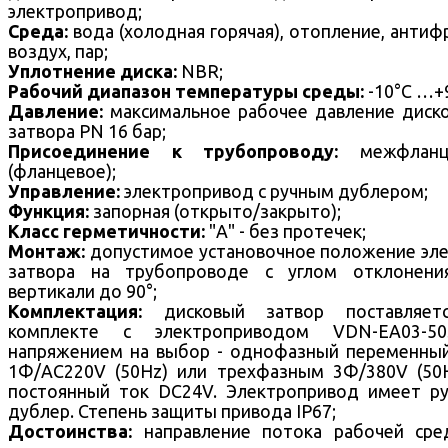
электропривод;
Среда:
вода (холодная горячая), отопление, антиф
воздух, пар;
Уплотнение диска:
NBR;
Рабочий диапазон температуры среды:
-10°С …+
Давление:
максимальное рабочее давление диск
затвора PN 16 бар;
Присоединение к трубопроводу:
межфланц
(фланцевое);
Управление:
электропривод с ручным дублером;
Функция:
запорная (открыто/закрыто);
Класс герметичности:
"А" - без протечек;
Монтаж:
допустимое установочное положение эл
затвора на трубопроводе с углом отклонени
вертикали до 90°;
Комплектация:
дисковый затвор поставляет
комплекте с электроприводом VDN-EA03-5
напряжением на выбор - однофазный переменны
1Ф/AC220V (50Hz) или трехфазным 3Ф/380V (50
постоянный ток DC24V. Электропривод имеет р
дублер. Степень защиты привода IP67;
Достоинства:
направление потока рабочей ср