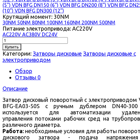
(5")
VDN BFG DN150 (6")
VDN BFG DN200 (8")
VDN BFG DN2
(10")
VDN BFG DN300 (12")
Крутящий момент:
30NM
30NM
50NM
80NM
100NM
160NM
200NM
500NM
Питание электропривода:
AC220V
AC220V
AC380V
DC24V
Купить
Категории:
Затворы дисковые
Затворы дисковые с
электроприводом
Обзор
Отзывы
0
Описание
Затвор дисковый поворотный с электроприводом
BFG-EA03-50S с ручным дублером DN40-300
используется для автоматизации удален
управления потоками рабочих сред на трубопро
различного диаметра.
Работа:
необходимые условия для работы поворо
дискового затвора - подача напряжени