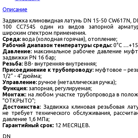
Описание
Задвижка клиновидная латунь DN 15-50 CW617N, D
100 CC754S один из видов запорной армату
широким спектром применения.
Среда:
вода (холодная горячая), отопление;
Рабочий диапазон температуры среды:
0°С …+15
Давление:
максимальное рабочее давление муф
задвижки PN 16 бар;
Резьба:
ВВ- внутренняя-внутренняя;
Присоединение к трубопроводу:
муфтовое – рез
1/2” - 4”дюйма;
Управление:
ручное (металлическая ручка);
Функция:
запорная, регулируемая;
Монтаж:
на любом участке трубопровода в поло
"ОТКРЫТО";
Достоинства:
Задвижка клиновая резьбовая лат
не требует технического обслуживания, рассчита
давление 1,6 МПа;
Гарантийный срок:
12 МЕСЯЦЕВ.
DN