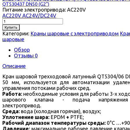
QT530437 DN50 (G2")
Питание электропривода:
AC220V
AC220V
AC24V/DC24V
Купить
Категории:
Краны шаровые с электроприводом
Кра
шаровые
Обзор
Отзывы
0
Описание
Кран шаровой трехходовой латунный QT5304/06 D
50 мм, используется для автоматизации удале
управления потоками рабочих сред.
Работа:
необходимые условия для работы 3-х ход
шарового клапана - подача напряжени
электропривод.
Среда:
вода (холодная горячая), воздух;
Уплотнение шара:
EPDM
+
PTFE;
Рабочий диапазон температуры среды:
0°С …+90
Давление:
максимальное рабочее давление клапа