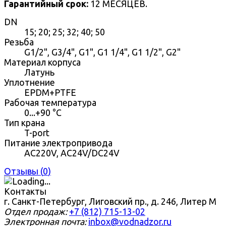
Гарантийный срок:
12 МЕСЯЦЕВ.
DN
15; 20; 25; 32; 40; 50
Резьба
G1/2", G3/4", G1", G1 1/4", G1 1/2", G2"
Материал корпуса
Латунь
Уплотнение
EPDM+PTFE
Рабочая температура
0...+90 °С
Тип крана
T-port
Питание электропривода
AC220V, AC24V/DC24V
Отзывы (
0
)
Контакты
г. Санкт-Петербург, Лиговский пр., д. 246, Литер М
Отдел продаж:
+7 (812) 715-13-02
Электронная почта:
inbox@vodnadzor.ru