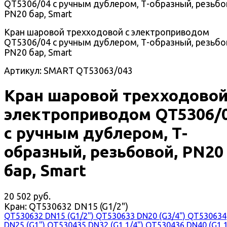
Кран шаровой трехходовой с электроприводом
QT5306/04 с ручным дублером, Т-образный, резьбо
PN20 бар, Smart
Артикул: SMART QT53063/043
Кран шаровой трехходовой
электроприводом QT5306/
с ручным дублером, Т-
образный, резьбовой, PN20
бар, Smart
20 502 руб.
Кран:
QT530632 DN15 (G1/2")
QT530632 DN15 (G1/2")
QT530633 DN20 (G3/4")
QT530634
DN25 (G1")
QT530435 DN32 (G1 1/4")
QT530436 DN40 (G1 1