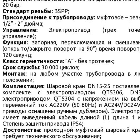
20 бар;
Стандарт резьбы:
BSPP;
Присоединение к трубопроводу:
муфтовое – рез
1/2” - 2” дюйма;
Управление:
Электропривод (трех точе
управление);
Функция:
запорная, переключающая и смешива
(открыто/закрыто поворот на 90°) время поворот
120 секунд;
Класс герметичности:
"А" - без протечек;
Срок службы:
30 000 циклов;
Монтаж:
на любом участке трубопровода в л
положении;
Комплектация:
Шаровой кран DN15-25 поставляе
комплекте с электроприводом QT5306, DN3
электроприводом QT5304 с напряжением на вы
переменный ток AC220V (50-60Hz) и AC24V/DC24V
приводы оснащены ручным дублером). Электроп
имеет выведенный кабель длиной (L) длина 1 
Степень защиты привода IP54;
Достоинства:
проходной муфтовый
шаровый кр
требует технического обслуживания
;