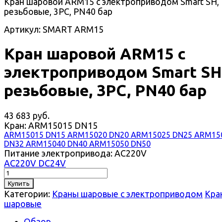
Кран шаровой ARM15 с электроприводом Smart SH,
резьбовые, 3PC, PN40 бар
Артикул: SMART ARM15
Кран шаровой ARM15 с
электроприводом Smart SH
резьбовые, 3PC, PN40 бар
43 683 руб.
Кран:
ARM15015 DN15
ARM15015 DN15
ARM15020 DN20
ARM15025 DN25
ARM15
DN32
ARM15040 DN40
ARM15050 DN50
Питание электропривода:
AC220V
AC220V
DC24V
Купить
Категории:
Краны шаровые с электроприводом
Кра
шаровые
Обзор