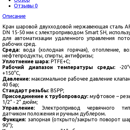
Отзывы
0
Описание
Кран шаровой двухходовой нержавеющая сталь 
DN 15-50 мм с электроприводом Smart SH, использ
для автоматизации удаленного управления пот
рабочих сред.
Среда:
вода (холодная горячая), отопление, во
нефтепродукты, спирты, антифризы;
Уплотнение шара:
PTFE+C;
Рабочий диапазон температуры среды:
-20
+150°С,
Давление:
максимальное рабочее давление клапа
40 бар;
Стандарт резьбы:
BSPP;
Присоединение к трубопроводу:
муфтовое – рез
1/2” - 2” дюйм;
Управление:
Электропривод червячного ти
датчиком положения и ручным дублером.
Функция:
запорная (открыто/закрыто поворот ша
90°);