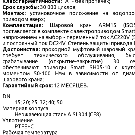
Класс герметичности:
"А" - без протечек;
Срок службы:
30 000 циклов;
Монтаж:
установочное положение на водопро
приводом вверх;
Комплектация:
Шаровой кран ARM15 (ISO5
поставляется в комплекте с электроприводом Smart
напряжением на выбор - переменный ток AC220V (
и постоянный ток DC24V. Степень защиты привода I
Достоинства:
проходной муфтовый
шаровый кр
требует технического обслуживания, быс
срабатывание (открытие-закрытие) 30 се
обеспечивают приводы Smart SH05-10 с крут
моментом 50-100 Н*м в зависимости от диам
шарового крана;
Гарантийный срок:
12 МЕСЯЦЕВ.
DN
15; 20; 25; 32; 40; 50
Материал корпуса
Нержавеющая сталь AISI 304 (CF8)
Уплотнение
PTFE+C
Рабочая температура