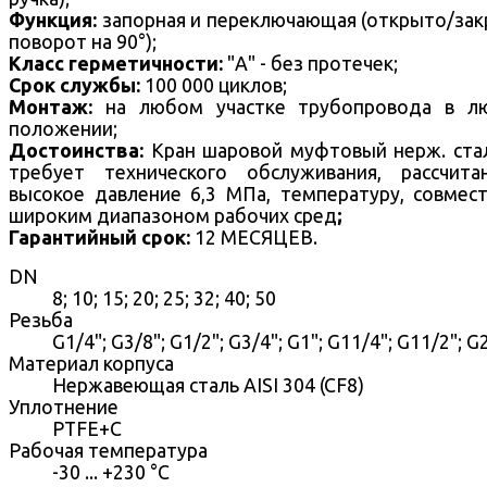
Функция:
запорная и переключающая (открыто/за
поворот на 90°);
Класс герметичности:
"А" - без протечек;
Срок службы:
100 000 циклов;
Монтаж:
на любом участке трубопровода в л
положении;
Достоинства:
Кран шаровой муфтовый нерж. ста
требует технического обслуживания, рассчит
высокое давление 6,3 МПа, температуру, совмес
широким диапазоном рабочих сред
;
Гарантийный срок:
12 МЕСЯЦЕВ.
DN
8; 10; 15; 20; 25; 32; 40; 50
Резьба
G1/4"; G3/8"; G1/2"; G3/4"; G1"; G11/4"; G11/2"; G
Материал корпуса
Нержавеющая сталь AISI 304 (CF8)
Уплотнение
PTFE+C
Рабочая температура
-30 ... +230 °С