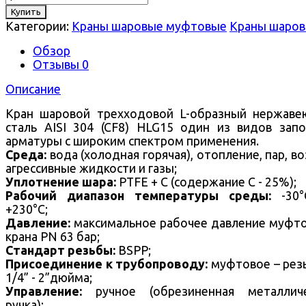
Купить
Категории:
Краны шаровые муфтовые
Краны шаро
Обзор
Отзывы
0
Описание
Кран шаровой трехходовой L-образный нержав
сталь AISI 304 (CF8) HLG15 один из видов зап
арматуры с широким спектром применения.
Среда:
вода (холодная горячая), отопление, пар, во
агрессивные жидкости и газы;
Уплотнение шара:
PTFE + С (содержание C - 25%);
Рабочий диапазон температуры среды:
-30
+230°С;
Давление:
максимальное рабочее давление муфт
крана PN 63 бар;
Стандарт резьбы:
BSPP;
Присоединение к трубопроводу:
муфтовое – рез
1/4” - 2”дюйма;
Управление:
ручное (обрезиненная металличе
ручка);