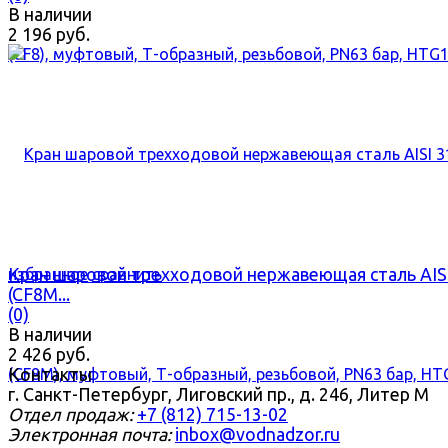
В наличии
2 196 руб.
Кран шаровой трехходовой нержавеющая сталь AIS
избранное
сравнить
(CF8M...
(0)
В наличии
2 426 руб.
Контакты
г. Санкт-Петербург, Лиговский пр., д. 246, Литер М
Отдел продаж:
+7 (812) 715-13-02
Электронная почта:
inbox@vodnadzor.ru