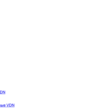
VDN
вые VDN