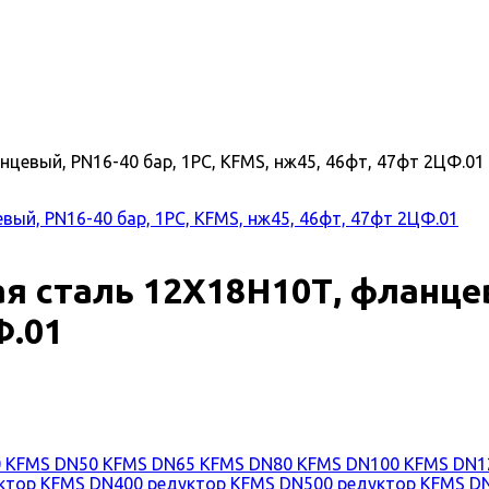
евый, PN16-40 бар, 1PC, KFMS, нж45, 46фт, 47фт 2ЦФ.01
 сталь 12Х18Н10Т, фланцевы
Ф.01
0
KFMS DN50
KFMS DN65
KFMS DN80
KFMS DN100
KFMS DN
уктор
KFMS DN400 редуктор
KFMS DN500 редуктор
KFMS D