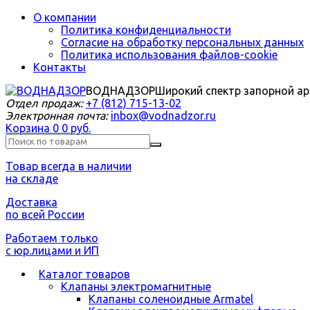
О компании
Политика конфиденциальности
Согласие на обработку персональных данных
Политика использования файлов-cookie
Контакты
ВОДНАДЗОР
Широкий спектр запорной а
Отдел продаж:
+7 (812) 715-13-02
Электронная почта:
inbox@vodnadzor.ru
Корзина
0
0 руб.
Товар всегда в наличии
на складе
Доставка
по всей России
Работаем только
с юр.лицами и ИП
Каталог товаров
Клапаны электромагнитные
Клапаны соленоидные Armatel