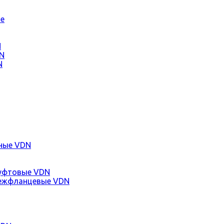
е
N
N
N
ные VDN
уфтовые VDN
ежфланцевые VDN