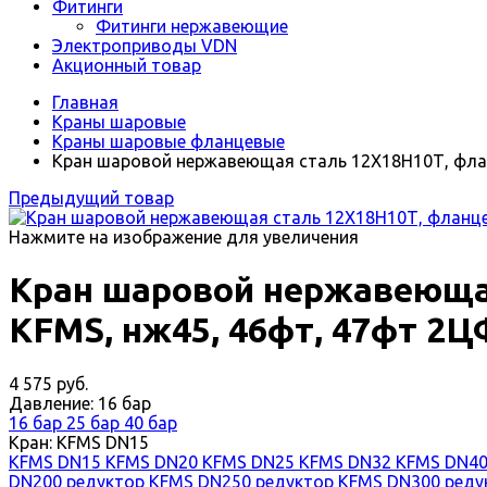
Фитинги
Фитинги нержавеющие
Электроприводы VDN
Акционный товар
Главная
Краны шаровые
Краны шаровые фланцевые
Кран шаровой нержавеющая сталь 12Х18Н10Т, фланц
Предыдущий товар
Нажмите на изображение для увеличения
Кран шаровой нержавеющая
KFMS, нж45, 46фт, 47фт 2Ц
4 575 руб.
Давление:
16 бар
16 бар
25 бар
40 бар
Кран:
KFMS DN15
KFMS DN15
KFMS DN20
KFMS DN25
KFMS DN32
KFMS DN4
DN200 редуктор
KFMS DN250 редуктор
KFMS DN300 ред