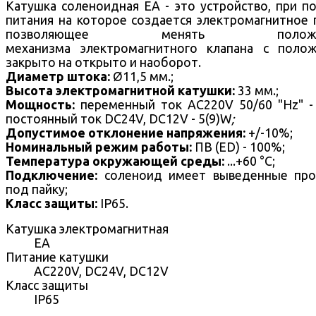
Катушка соленоидная EA - это устройство, при п
питания на которое создается электромагнитное 
позволяющее менять положе
механизма электромагнитного клапана с поло
закрыто на открыто и наоборот.
Диаметр штока:
Ø11,5 мм.;
Высота электромагнитной катушки:
33 мм.;
Мощность:
переменный ток AC220V 50/60 "Hz" -
постоянный ток DC24V, DC12V - 5(9)W
;
Допустимое отклонение напряжения:
+/-10%;
Номинальный режим работы:
ПВ (ED) - 100%;
Температура окружающей среды:
...+60 °С;
Подключение:
соленоид имеет выведенные про
под пайку;
Класс защиты:
IP65.
Катушка электромагнитная
EA
Питание катушки
AC220V, DC24V, DC12V
Класс защиты
IP65