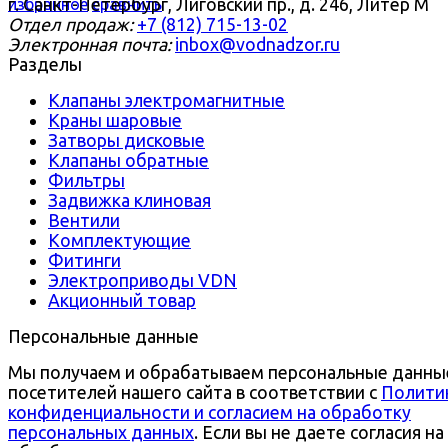
г. Санкт-Петербург, Лиговский пр., д. 246, Литер М
избранное
сравнить
Отдел продаж:
+7 (812) 715-13-02
Электронная почта:
inbox@vodnadzor.ru
Разделы
Клапаны электромагнитные
Краны шаровые
Затворы дисковые
Клапаны обратные
Фильтры
Задвижка клиновая
Вентили
Комплектующие
Фитинги
Электроприводы VDN
Акционный товар
Персональные данные
Мы получаем и обрабатываем персональные данны
посетителей нашего сайта в соответствии с
Полити
конфиденциальности и согласием на обработку
персональных данных
. Если вы не даете согласия на