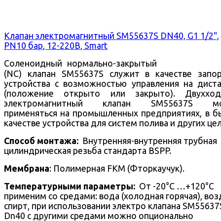
Клапан электромагнитный SM55637S DN40, G1 1/2",
PN10 бар, 12-220В, Smart
Соленоидный нормально-закрытый
(NC) клапан SM55637S служит в качестве запо
устройства с возможностью управления на дист
(положение открыто или закрыто).
Двухход
электромагнитный клапан SM55637S м
применяться на промышленных предприятиях, в б
качестве устройства для систем полива и других цел
Способ монтажа:
Внутренняя-внутренняя трубная
цилиндрическая резьба стандарта BSPP.
Мембрана
: Полимерная FKM (Фторкаучук).
Температурными параметры:
От -20°С …+120°С
применим со средами: вода (холодная горячая), воз
спирт, при использовании электро клапана SM55637
Dn40 с другими средами можно опционально