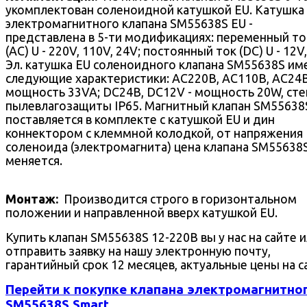
укомплектован соленоидной катушкой EU. Катушка
электромагнитного клапана SM55638S EU -
представлена в 5-ти модификациях: переменный то
(AC) U - 220V, 110V, 24V; постоянный ток (DC) U - 12V,
Эл. катушка EU соленоидного клапана SM55638S им
следующие характеристики: AC220В, AC110В, AC24В
мощность 33VA; DC24В, DC12V - мощность 20W, сте
пылевлагозащиты IP65. Магнитный клапан SM55638
поставляется в комплекте с катушкой EU и дин
коннектором с клеммной колодкой, от напряжения
соленоида (электромагнита) цена клапана SM55638
меняется.
Монтаж:
Производится строго в горизонтальном
положении и направленной вверх катушкой EU.
Купить клапан SM55638S 12-220В вы у нас на сайте 
отправить заявку на нашу электронную почту,
гарантийный срок 12 месяцев, актуальные цены на с
Перейти к покупке клапана электромагнитно
SM55638S Smart.