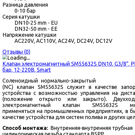
Разница давления
0-10 бар
Серия катушки
DN10-25 mm - EU
DN32-50 mm - EE
Напряжение катушки
AC220V, AC110V, AC24V, DC24V, DC12V
Отзывы (
0
)
Клапан электромагнитный SM55632S DN10, G3/8", 
бар, 12-220В, Smart
Соленоидный нормально-закрытый
(NC) клапан SM55632S служит в качестве запо
устройства с возможностью управления на дист
(положение открыто или закрыто).
Двухход
электромагнитный клапан SM55632S м
применяться на промышленных предприятиях, в б
качестве устройства для систем полива и других цел
Способ монтажа:
Внутренняя-внутренняя трубная
цилиндрическая резьба стандарта BSPP.