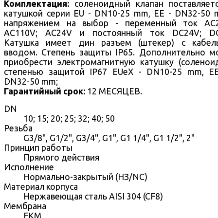
Комплектация:
соленоидный клапан поставляе
катушкой серии EU - DN10-25 mm, EE - DN32-50 
напряжением на выбор - переменный ток AC2
AC110V; AC24V и постоянный ток DC24V; DC
Катушка имеет дин разъем (штекер) с кабел
вводом. Степень защиты IP65. Дополнительно 
приобрести электромагнитную катушку (соленои
степенью защитой IP67 EUeX - DN10-25 mm, E
DN32-50 mm;
Гарантийный срок:
12 МЕСЯЦЕВ.
DN
10; 15; 20; 25; 32; 40; 50
Резьба
G3/8", G1/2", G3/4", G1", G1 1/4", G1 1/2", 2"
Принцип работы
Прямого действия
Исполнение
Нормально-закрытый (НЗ/NC)
Материал корпуса
Нержавеющая сталь AISI 304 (CF8)
Мембрана
FKM