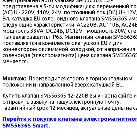
представлена в 5-ти модификациях: переменный то
(AC) U - 220V, 110V, 24V; постоянный ток (DC) U - 12V,
Эл. катушка EU соленоидного клапана SM55636S им
следующие характеристики: AC220В, AC110В, AC24В
мощность 33VA; DC24В, DC12V - мощность 20W, сте
пылевлагозащиты IP65. Магнитный клапан SM55636
поставляется в комплекте с катушкой EU и дин
коннектором с клеммной колодкой, от напряжения
соленоида (электромагнита) цена клапана SM55636
меняется.
Монтаж:
Производится строго в горизонтальном
положении и направленной вверх катушкой EU.
Купить клапан SM55636S 12-220В вы у нас на сайте 
отправить заявку на нашу электронную почту,
гарантийный срок 12 месяцев, актуальные цены на с
Перейти к покупке клапана электромагнитно
SM55636S Smart.