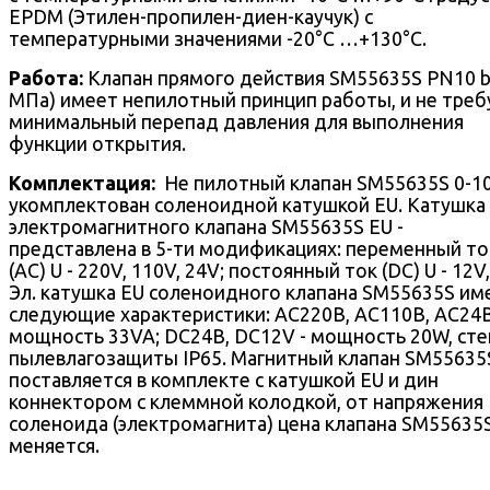
EPDM (Этилен-пропилен-диен-каучук) c
температурными значениями -20°С …+130°С.
Работа:
Клапан прямого действия SM55635S PN10 ba
МПа) имеет непилотный принцип работы, и не треб
минимальный перепад давления для выполнения
функции открытия.
Комплектация:
Не пилотный клапан SM55635S 0-10
укомплектован соленоидной катушкой EU. Катушка
электромагнитного клапана SM55635S EU -
представлена в 5-ти модификациях: переменный то
(AC) U - 220V, 110V, 24V; постоянный ток (DC) U - 12V,
Эл. катушка EU соленоидного клапана SM55635S им
следующие характеристики: AC220В, AC110В, AC24В
мощность 33VA; DC24В, DC12V - мощность 20W, сте
пылевлагозащиты IP65. Магнитный клапан SM55635
поставляется в комплекте с катушкой EU и дин
коннектором с клеммной колодкой, от напряжения
соленоида (электромагнита) цена клапана SM55635
меняется.