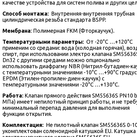
качестве устройства для систем полива и других цел
Способ монтажа:
Внутренняя-внутренняя трубная
цилиндрическая резьба стандарта BSPP.
Мембрана
: Полимерная FKM (Фторкаучук).
Температурными параметры:
От -20°С …+120°С
применим со средами: вода (холодная горячая), воз
спирт, при использовании электро клапана SM55636
Dn32 с другими средами можно опционально
использовать диафрагму NBR (Нитрил-бутадиен-ка
с температурными значениями -10°С …+90°С градус
EPDM (Этилен-пропилен-диен-каучук) c
температурными значениями -20°С …+130°С.
Работа:
Клапан прямого действия SM55636S PN10 ba
МПа) имеет непилотный принцип работы, и не треб
минимальный перепад давления для выполнения
функции открытия.
Комплектация:
Не пилотный клапан SM55636S 0-10
укомплектован соленоидной катушкой EU. Катушка
электромагнитного клапана SM55636S EU -