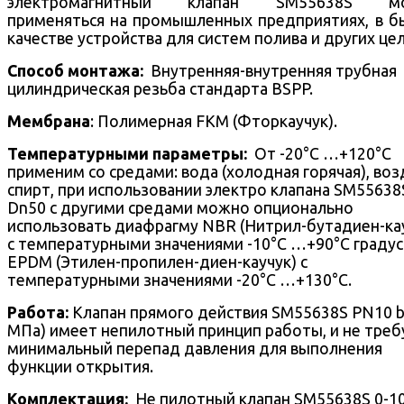
электромагнитный клапан SM55638S м
применяться на промышленных предприятиях, в б
качестве устройства для систем полива и других цел
Способ монтажа:
Внутренняя-внутренняя трубная
цилиндрическая резьба стандарта BSPP.
Мембрана
: Полимерная FKM (Фторкаучук).
Температурными параметры:
От -20°С …+120°С
применим со средами: вода (холодная горячая), воз
спирт, при использовании электро клапана SM55638
Dn50 с другими средами можно опционально
использовать диафрагму NBR (Нитрил-бутадиен-ка
с температурными значениями -10°С …+90°С градус
EPDM (Этилен-пропилен-диен-каучук) c
температурными значениями -20°С …+130°С.
Работа:
Клапан прямого действия SM55638S PN10 ba
МПа) имеет непилотный принцип работы, и не треб
минимальный перепад давления для выполнения
функции открытия.
Комплектация:
Не пилотный клапан SM55638S 0-10