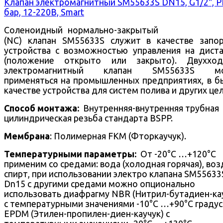
Клапан электромагнитный SM55633S DN15, G1/2", 
бар, 12-220В, Smart
Соленоидный нормально-закрытый
(NC) клапан SM55633S служит в качестве запо
устройства с возможностью управления на дист
(положение открыто или закрыто).
Двухход
электромагнитный клапан SM55633S м
применяться на промышленных предприятиях, в б
качестве устройства для систем полива и других цел
Способ монтажа:
Внутренняя-внутренняя трубная
цилиндрическая резьба стандарта BSPP.
Мембрана
: Полимерная FKM (Фторкаучук).
Температурными параметры:
От -20°С …+120°С
применим со средами: вода (холодная горячая), воз
спирт, при использовании электро клапана SM55633
Dn15 с другими средами можно опционально
использовать диафрагму NBR (Нитрил-бутадиен-ка
с температурными значениями -10°С …+90°С градус
EPDM (Этилен-пропилен-диен-каучук) c