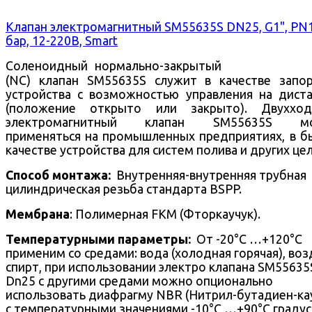
Клапан электромагнитный SM55635S DN25, G1", PN
бар, 12-220В, Smart
Соленоидный нормально-закрытый
(NC) клапан SM55635S служит в качестве запо
устройства с возможностью управления на дист
(положение открыто или закрыто).
Двухход
электромагнитный клапан SM55635S м
применяться на промышленных предприятиях, в б
качестве устройства для систем полива и других цел
Способ монтажа:
Внутренняя-внутренняя трубная
цилиндрическая резьба стандарта BSPP.
Мембрана
: Полимерная FKM (Фторкаучук).
Температурными параметры:
От -20°С …+120°С
применим со средами: вода (холодная горячая), воз
спирт, при использовании электро клапана SM55635
Dn25 с другими средами можно опционально
использовать диафрагму NBR (Нитрил-бутадиен-ка
с температурными значениями -10°С …+90°С градус