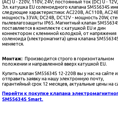
(AC) U - 220V, 110V, 24V; постоянный ток (DC) U - 12V,
Эл. катушка EU соленоидного клапана SM55634S им
следующие характеристики: AC220В, AC110В, AC24В
мощность 33VA; DC24В, DC12V - мощность 20W, сте
пылевлагозащиты IP65. Магнитный клапан SM55634
поставляется в комплекте с катушкой EU и дин
коннектором с клеммной колодкой, от напряжения
соленоида (электромагнита) цена клапана SM55634
меняется.
Монтаж:
Производится строго в горизонтальном
положении и направленной вверх катушкой EU.
Купить клапан SM55634S 12-220В вы у нас на сайте 
отправить заявку на нашу электронную почту,
гарантийный срок 12 месяцев, актуальные цены на с
Перейти к покупке клапана электромагнитно
SM55634S Smart.