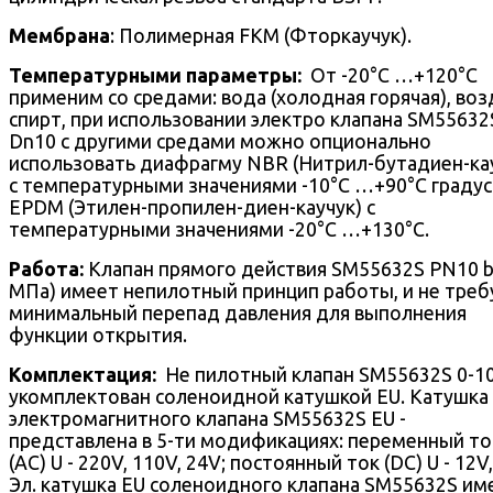
Мембрана
: Полимерная FKM (Фторкаучук).
Температурными параметры:
От -20°С …+120°С
применим со средами: вода (холодная горячая), воз
спирт, при использовании электро клапана SM55632
Dn10 с другими средами можно опционально
использовать диафрагму NBR (Нитрил-бутадиен-ка
с температурными значениями -10°С …+90°С градус
EPDM (Этилен-пропилен-диен-каучук) c
температурными значениями -20°С …+130°С.
Работа:
Клапан прямого действия SM55632S PN10 ba
МПа) имеет непилотный принцип работы, и не треб
минимальный перепад давления для выполнения
функции открытия.
Комплектация:
Не пилотный клапан SM55632S 0-10
укомплектован соленоидной катушкой EU. Катушка
электромагнитного клапана SM55632S EU -
представлена в 5-ти модификациях: переменный то
(AC) U - 220V, 110V, 24V; постоянный ток (DC) U - 12V,
Эл. катушка EU соленоидного клапана SM55632S им