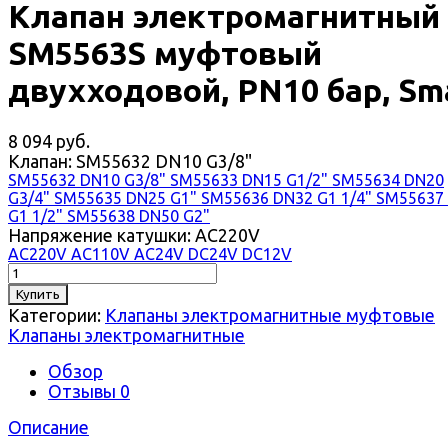
Клапан электромагнитный
SM5563S муфтовый
двухходовой, PN10 бар, Sm
8 094 руб.
Клапан:
SM55632 DN10 G3/8"
SM55632 DN10 G3/8"
SM55633 DN15 G1/2"
SM55634 DN20
G3/4"
SM55635 DN25 G1"
SM55636 DN32 G1 1/4"
SM55637
G1 1/2"
SM55638 DN50 G2"
Напряжение катушки:
AC220V
AC220V
AC110V
AC24V
DC24V
DC12V
Купить
Категории:
Клапаны электромагнитные муфтовые
Клапаны электромагнитные
Обзор
Отзывы
0
Описание