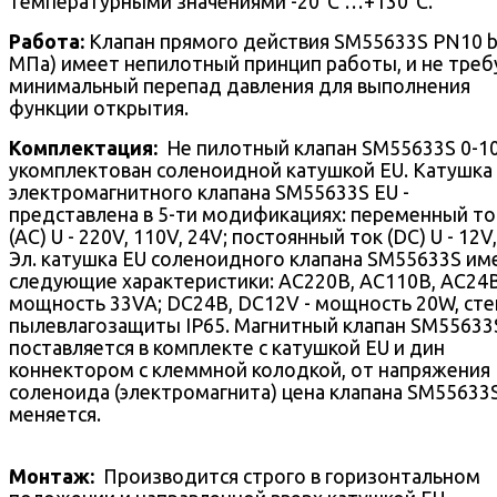
температурными значениями -20°С …+130°С.
Работа:
Клапан прямого действия SM55633S PN10 ba
МПа) имеет непилотный принцип работы, и не треб
минимальный перепад давления для выполнения
функции открытия.
Комплектация:
Не пилотный клапан SM55633S 0-10
укомплектован соленоидной катушкой EU. Катушка
электромагнитного клапана SM55633S EU -
представлена в 5-ти модификациях: переменный то
(AC) U - 220V, 110V, 24V; постоянный ток (DC) U - 12V,
Эл. катушка EU соленоидного клапана SM55633S им
следующие характеристики: AC220В, AC110В, AC24В
мощность 33VA; DC24В, DC12V - мощность 20W, сте
пылевлагозащиты IP65. Магнитный клапан SM55633
поставляется в комплекте с катушкой EU и дин
коннектором с клеммной колодкой, от напряжения
соленоида (электромагнита) цена клапана SM55633
меняется.
Монтаж:
Производится строго в горизонтальном