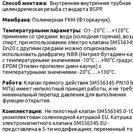
Способ монтажа:
Внутренняя-внутренняя трубная
цилиндрическая резьба стандарта BSPP.
Мембрана
: Полимерная FKM (Фторкаучук).
Температурными параметры:
От -20°С …+120°С
применим со средами: вода (холодная горячая), воз
спирт, при использовании электро клапана SM55634
Dn20 с другими средами можно опционально
использовать диафрагму NBR (Нитрил-бутадиен-ка
с температурными значениями -10°С …+90°С градус
EPDM (Этилен-пропилен-диен-каучук) c
температурными значениями -20°С …+130°С.
Работа:
Клапан прямого действия SM55634S PN10 ba
МПа) имеет непилотный принцип работы, и не треб
минимальный перепад давления для выполнения
функции открытия.
Комплектация:
Не пилотный клапан SM55634S 0-10
укомплектован соленоидной катушкой EU. Катушка
электромагнитного клапана SM55634S EU -
представлена в 5-ти модификациях: переменный то