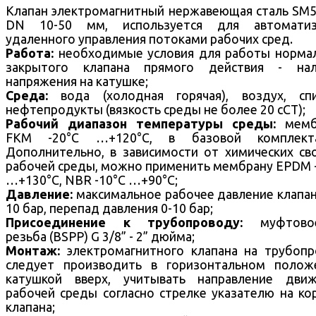
Клапан электромагнитный нержавеющая сталь SM
DN 10-50 мм, используется для автоматиз
удаленного управления потоками рабочих сред.
Работа:
необходимые условия для работы норма
закрытого клапана прямого действия - нал
напряжения на катушке;
Среда:
вода (холодная горячая), воздух, спи
нефтепродукты (вязкость среды не более 20 cCT);
Рабочий диапазон температуры среды:
мемб
FKM -20°С …+120°С, в базовой комплекта
Дополнительно, в зависимости от химических св
рабочей среды, можно применить мембрану EPDM 
…+130°С, NBR -10°С …+90°С;
Давление:
максимальное рабочее давление клапа
10 бар, перепад давления 0-10 бар;
Присоединение к трубопроводу:
муфтово
резьба (BSPP) G 3/8” - 2” дюйма;
Монтаж:
электромагнитного клапана на трубоп
следует производить в горизонтальном полож
катушкой вверх, учитывать направление движ
рабочей среды согласно стрелке указателю на ко
клапана;