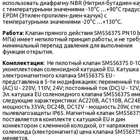
использовать диафрагму NBR (Нитрил-бутадиен-ка
с температурными значениями -10°С …+90°С градус
EPDM (Этилен-пропилен-диен-каучук) c
температурными значениями -20°С …+130°С.
Работа:
Клапан прямого действия SM55637S PN10 ba
МПа) имеет непилотный принцип работы, и не треб
минимальный перепад давления для выполнения
функции открытия.
Комплектация:
Не пилотный клапан SM55637S 0-10
укомплектован соленоидной катушкой EU. Катушка
электромагнитного клапана SM55637S EU -
представлена в 5-ти модификациях: переменный то
(AC) U - 220V, 110V, 24V; постоянный ток (DC) U - 12V,
Эл. катушка EU соленоидного клапана SM55637S им
следующие характеристики: AC220В, AC110В, AC24В
мощность 33VA; DC24В, DC12V - мощность 20W, сте
пылевлагозащиты IP65. Магнитный клапан SM55637
поставляется в комплекте с катушкой EU и дин
коннектором с клеммной колодкой, от напряжения
соленоида (электромагнита) цена клапана SM55637
меняется.