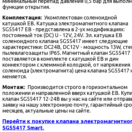
минимальный перепад давления 0,5 бар для выпол
функции открытия.
Комплектация:
Укомплектован соленоидной
катушкой EB. Катушка электромагнитного клапана
SG55417 EB - представлена в 2-ух модификациях:
постоянный ток (DC) U - 12V, 24V. Эл. катушка EB
соленоидного клапана SG55417 имеет следующие
характеристики: DC24В, DC12V - мощность 13W, сте
пылевлагозащиты IP65. Магнитный клапан SG55417
поставляется в комплекте с катушкой EB и дин
коннектором с клеммной колодкой, от напряжения
соленоида (электромагнита) цена клапана SG55417 
меняется.
Монтаж:
Производится строго в горизонтальном
положении и направленной вверх катушкой EB. Куп
клапан SG55417 12-24В вы у нас на сайте или отправ
заявку на нашу электронную почту, гарантийный сро
месяцев, актуальные цены на сайте.
Перейти к покупке клапана электромагнитно
SG55417 Smart.