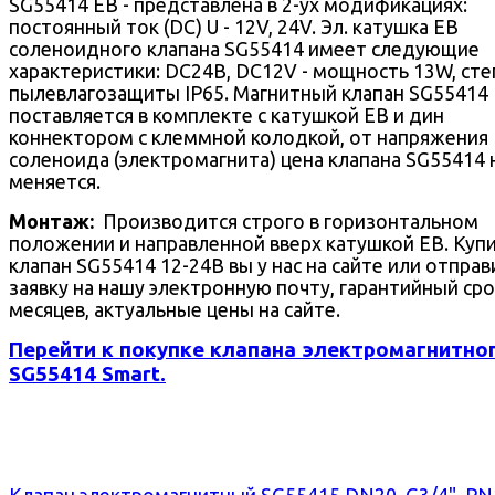
SG55414 EB - представлена в 2-ух модификациях:
постоянный ток (DC) U - 12V, 24V. Эл. катушка EB
соленоидного клапана SG55414 имеет следующие
характеристики: DC24В, DC12V - мощность 13W, сте
пылевлагозащиты IP65. Магнитный клапан SG55414
поставляется в комплекте с катушкой EB и дин
коннектором с клеммной колодкой, от напряжения
соленоида (электромагнита) цена клапана SG55414 
меняется.
Монтаж:
Производится строго в горизонтальном
положении и направленной вверх катушкой EB. Куп
клапан SG55414 12-24В вы у нас на сайте или отправ
заявку на нашу электронную почту, гарантийный сро
месяцев, актуальные цены на сайте.
Перейти к покупке клапана электромагнитно
SG55414 Smart.
Клапан электромагнитный SG55415 DN20, G3/4", PN