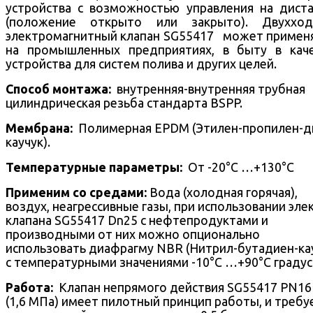
устройства с возможностью управления на дист
(положение открыто или закрыто).
Двухход
электромагнитный клапан SG55417 может примен
на промышленных предприятиях, в быту в кач
устройства для систем полива и других целей.
Способ монтажа:
внутренняя-внутренняя трубная
цилиндрическая резьба стандарта BSPP.
Mембрана:
Полимерная EPDM (Этилен-пропилен-д
каучук).
Температурные параметры:
От -20°С …+130°С
Применим со средами:
Вода (холодная горячая),
воздух, неагрессивные газы, при использовании эле
клапана SG55417 Dn25 с нефтепродуктами и
производными от них можно опционально
использовать диафрагму NBR (Нитрил-бутадиен-ка
с температурными значениями -10°С …+90°С градус
Работа:
Клапан непрямого действия SG55417 PN16 
(1,6 МПа) имеет пилотный принцип работы, и требу