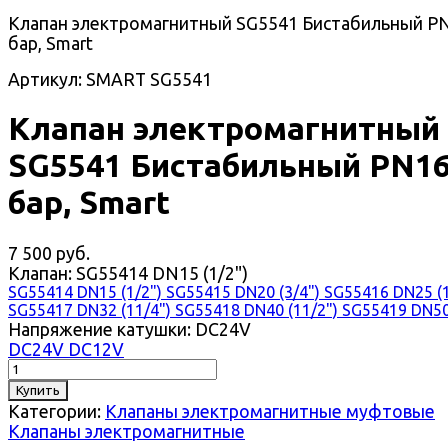
Клапан электромагнитный SG5541 Бистабильный P
бар, Smart
Артикул: SMART SG5541
Клапан электромагнитный
SG5541 Бистабильный PN1
бар, Smart
7 500 руб.
Клапан:
SG55414 DN15 (1/2")
SG55414 DN15 (1/2")
SG55415 DN20 (3/4")
SG55416 DN25 (1
SG55417 DN32 (11/4")
SG55418 DN40 (11/2")
SG55419 DN50
Напряжение катушки:
DC24V
DC24V
DC12V
Купить
Категории:
Клапаны электромагнитные муфтовые
Клапаны электромагнитные