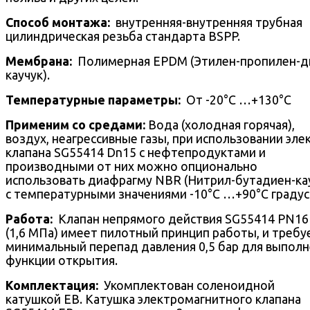
Способ монтажа:
внутренняя-внутренняя трубная
цилиндрическая резьба стандарта BSPP.
Mембрана:
Полимерная EPDM (Этилен-пропилен-д
каучук).
Температурные параметры:
От -20°С …+130°С
Применим со средами:
Вода (холодная горячая),
воздух, неагрессивные газы, при использовании эле
клапана SG55414 Dn15 с нефтепродуктами и
производными от них можно опционально
использовать диафрагму NBR (Нитрил-бутадиен-ка
с температурными значениями -10°С …+90°С градус
Работа:
Клапан непрямого действия SG55414 PN16 
(1,6 МПа) имеет пилотный принцип работы, и требу
минимальный перепад давления 0,5 бар для выпол
функции открытия.
Комплектация:
Укомплектован соленоидной
катушкой EB. Катушка электромагнитного клапана