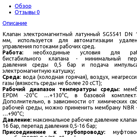
Обзор
Отзывы
0
Описание
Клапан электромагнитный латунный SG5541 DN 
мм, используется для автоматизации удален
управления потоками рабочих сред.
Работа:
необходимые условия для раб
бистабильного клапана - минимальный пер
давления среды 0,5 бар и подача импульс
электромагнитную катушку;
Среда:
вода (холодная горячая), воздух, неагресс
газы (вязкость среды не более 20 cCT);
Рабочий диапазон температуры среды:
мемб
EPDM -20°С …+130°С, в базовой комплекта
Дополнительно, в зависимости от химических св
рабочей среды, можно применить мембрану NBR 
…+90°С;
Давление:
максимальное рабочее давление клапа
16 бар, перепад давления 0,5-16 бар;
Присоединение к трубопроводу:
муфтово