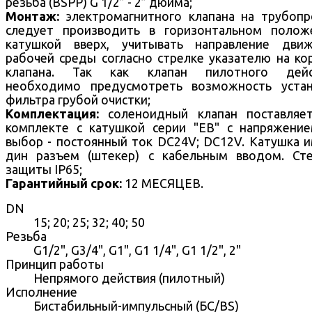
резьба (BSPP) G 1/2” - 2” дюйма;
Монтаж:
электромагнитного клапана на трубоп
следует производить в горизонтальном полож
катушкой вверх, учитывать направление движ
рабочей среды согласно стрелке указателю на ко
клапана. Так как клапан пилотного дейс
необходимо предусмотреть возможность устан
фильтра грубой очистки;
Комплектация:
соленоидный клапан поставляе
комплекте с катушкой серии "EB" с напряжени
выбор - постоянный ток DC24V; DC12V. Катушка 
дин разъем (штекер) с кабельным вводом. Ст
защиты IP65;
Гарантийный срок:
12 МЕСЯЦЕВ.
DN
15; 20; 25; 32; 40; 50
Резьба
G1/2", G3/4", G1", G1 1/4", G1 1/2", 2"
Принцип работы
Непрямого действия (пилотный)
Исполнение
Бистабильный-импульсный (БС/BS)