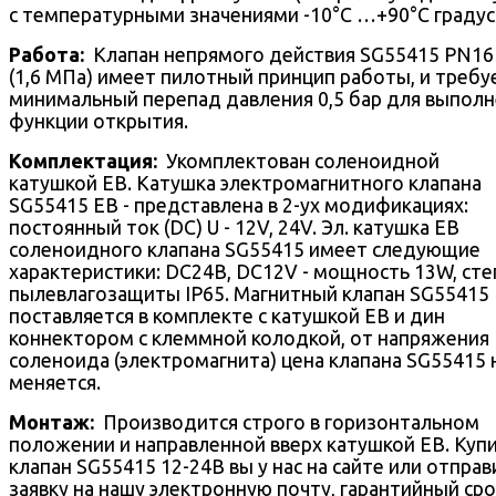
с температурными значениями -10°С …+90°С градус
Работа:
Клапан непрямого действия SG55415 PN16 
(1,6 МПа) имеет пилотный принцип работы, и требу
минимальный перепад давления 0,5 бар для выпол
функции открытия.
Комплектация:
Укомплектован соленоидной
катушкой EB. Катушка электромагнитного клапана
SG55415 EB - представлена в 2-ух модификациях:
постоянный ток (DC) U - 12V, 24V. Эл. катушка EB
соленоидного клапана SG55415 имеет следующие
характеристики: DC24В, DC12V - мощность 13W, сте
пылевлагозащиты IP65. Магнитный клапан SG55415
поставляется в комплекте с катушкой EB и дин
коннектором с клеммной колодкой, от напряжения
соленоида (электромагнита) цена клапана SG55415 
меняется.
Монтаж:
Производится строго в горизонтальном
положении и направленной вверх катушкой EB. Куп
клапан SG55415 12-24В вы у нас на сайте или отправ
заявку на нашу электронную почту, гарантийный сро