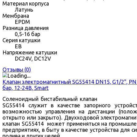
Материал корпуса
Латунь
Мембрана
EPDM
Разница давления
0,5-16 бар
Серия катушки
EB
Напряжение катушки
DC24V, DC12V
Отзывы (
0
)
Клапан электромагнитный SG55414 DN15, G1/2", PN
бар, 12-24В, Smart
Соленоидный бистабильный клапан
SG55414 служит в качестве запорного устройс
возможностью управления на дистанции (поло
открыто или закрыто).
Двухходовой
электромагни
клапан SG55414 может применяться на промышл
предприятиях, в быту в качестве устройства для с
полива и других целей.