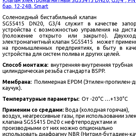
бар, 12-24В, Smart
Соленоидный бистабильный клапан
SG55415 DN20, G3/4 служит в качестве запор
устройства с возможностью управления на дист
(положение открыто или закрыто).
Двухход
электромагнитный клапан SG55415 может примен
на промышленных предприятиях, в быту в кач
устройства для систем полива и других целей.
Способ монтажа:
внутренняя-внутренняя трубная
цилиндрическая резьба стандарта BSPP.
Mембрана:
Полимерная EPDM (Этилен-пропилен-д
каучук).
Температурные параметры:
От -20°С …+130°С
Применим со средами:
Вода (холодная горячая),
воздух, неагрессивные газы, при использовании эле
клапана SG55415 Dn20 с нефтепродуктами и
производными от них можно опционально
использовать диафрагму NBR (Нитрил-бутадиен-ка