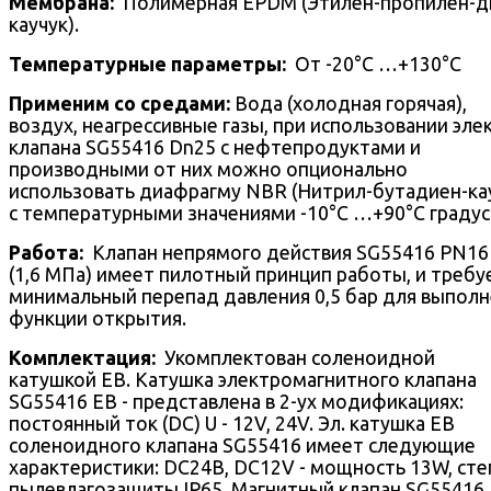
Mембрана:
Полимерная EPDM (Этилен-пропилен-д
каучук).
Температурные параметры:
От -20°С …+130°С
Применим со средами:
Вода (холодная горячая),
воздух, неагрессивные газы, при использовании эле
клапана SG55416 Dn25 с нефтепродуктами и
производными от них можно опционально
использовать диафрагму NBR (Нитрил-бутадиен-ка
с температурными значениями -10°С …+90°С градус
Работа:
Клапан непрямого действия SG55416 PN16 
(1,6 МПа) имеет пилотный принцип работы, и требу
минимальный перепад давления 0,5 бар для выпол
функции открытия.
Комплектация:
Укомплектован соленоидной
катушкой EB. Катушка электромагнитного клапана
SG55416 EB - представлена в 2-ух модификациях:
постоянный ток (DC) U - 12V, 24V. Эл. катушка EB
соленоидного клапана SG55416 имеет следующие
характеристики: DC24В, DC12V - мощность 13W, сте
пылевлагозащиты IP65. Магнитный клапан SG55416