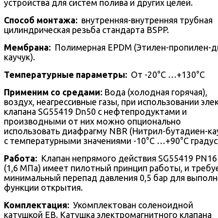
устройства для систем полива и других целей.
Способ монтажа:
внутренняя-внутренняя трубная
цилиндрическая резьба стандарта BSPP.
Mембрана:
Полимерная EPDM (Этилен-пропилен-д
каучук).
Температурные параметры:
От -20°С …+130°С
Применим со средами:
Вода (холодная горячая),
воздух, неагрессивные газы, при использовании эле
клапана SG55419 Dn50 с нефтепродуктами и
производными от них можно опционально
использовать диафрагму NBR (Нитрил-бутадиен-ка
с температурными значениями -10°С …+90°С градус
Работа:
Клапан непрямого действия SG55419 PN16 
(1,6 МПа) имеет пилотный принцип работы, и требу
минимальный перепад давления 0,5 бар для выпол
функции открытия.
Комплектация:
Укомплектован соленоидной
катушкой EB. Катушка электромагнитного клапана