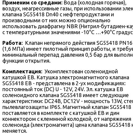
Применим со средами:
Вода (холодная горячая),
воздух, неагрессивные газы, при использовании эле
клапана SG55418 Dn40 с нефтепродуктами и
производными от них можно опционально
использовать диафрагму NBR (Нитрил-бутадиен-ка
с температурными значениями -10°С …+90°С градус
Работа:
Клапан непрямого действия SG55418 PN16 
(1,6 МПа) имеет пилотный принцип работы, и требу
минимальный перепад давления 0,5 бар для выпол
функции открытия.
Комплектация:
Укомплектован соленоидной
катушкой EB. Катушка электромагнитного клапана
SG55418 EB - представлена в 2-ух модификациях:
постоянный ток (DC) U - 12V, 24V. Эл. катушка EB
соленоидного клапана SG55418 имеет следующие
характеристики: DC24В, DC12V - мощность 13W, сте
пылевлагозащиты IP65. Магнитный клапан SG55418
поставляется в комплекте с катушкой EB и дин
коннектором с клеммной колодкой, от напряжения
соленоида (электромагнита) цена клапана SG55418 
меняется.