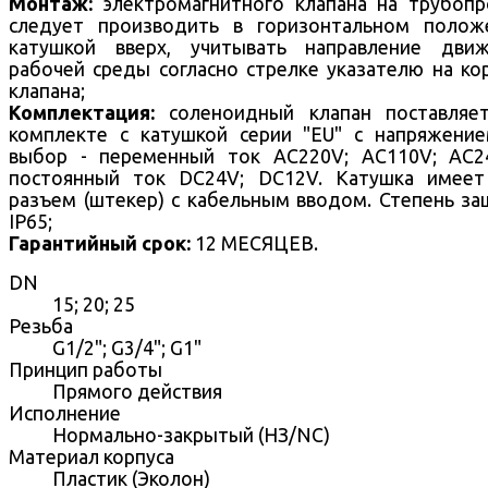
Монтаж:
электромагнитного клапана на трубоп
следует производить в горизонтальном полож
катушкой вверх, учитывать направление движ
рабочей среды согласно стрелке указателю на ко
клапана;
Комплектация:
соленоидный клапан поставляе
комплекте с катушкой серии "EU" с напряжени
выбор - переменный ток AC220V; AC110V; AC2
постоянный ток DC24V; DC12V. Катушка имеет
разъем (штекер) с кабельным вводом. Степень з
IP65;
Гарантийный срок:
12 МЕСЯЦЕВ.
DN
15; 20; 25
Резьба
G1/2"; G3/4"; G1"
Принцип работы
Прямого действия
Исполнение
Нормально-закрытый (НЗ/NC)
Материал корпуса
Пластик (Эколон)