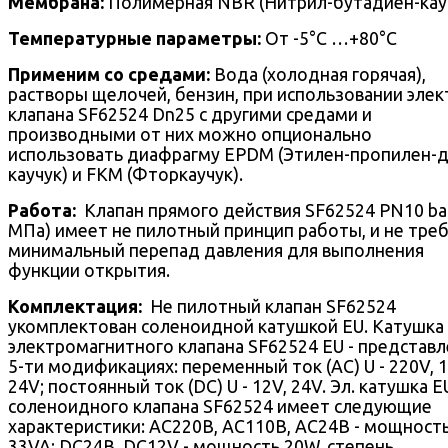
Мембрана:
Полимерная NBR (Нитрил-бутадиен-кауч
Температурные параметры:
От -5°С …+80°С
Применим со средами:
Вода (холодная горячая),
растворы щелочей, бензин, при использовании элек
клапана SF62524 Dn25 с другими средами и
производными от них можно опционально
использовать диафрагму EPDM (Этилен-пропилен-д
каучук) и FKM (Фторкаучук).
Работа:
Клапан прямого действия SF62524 PN10 bar
МПа) имеет не пилотный принцип работы, и не тре
минимальный перепад давления для выполнения
функции открытия.
Комплектация:
Не пилотный клапан SF62524
укомплектован соленоидной катушкой EU. Катушка
электромагнитного клапана SF62524 EU - представл
5-ти модификациях: переменный ток (AC) U - 220V, 1
24V; постоянный ток (DC) U - 12V, 24V. Эл. катушка E
соленоидного клапана SF62524 имеет следующие
характеристики: AC220В, AC110В, AC24В - мощност
33VA; DC24В, DC12V - мощность 20W, степень