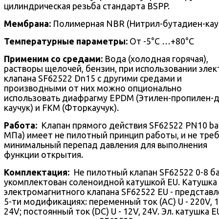
цилиндрическая резьба стандарта BSPP.
Мембрана:
Полимерная NBR (Нитрил-бутадиен-кауч
Температурные параметры:
От -5°С …+80°С
Применим со средами:
Вода (холодная горячая),
растворы щелочей, бензин, при использовании элек
клапана SF62522 Dn15 с другими средами и
производными от них можно опционально
использовать диафрагму EPDM (Этилен-пропилен-д
каучук) и FKM (Фторкаучук).
Работа:
Клапан прямого действия SF62522 PN10 bar
МПа) имеет не пилотный принцип работы, и не тре
минимальный перепад давления для выполнения
функции открытия.
Комплектация:
Не пилотный клапан SF62522 0-8 б
укомплектован соленоидной катушкой EU. Катушка
электромагнитного клапана SF62522 EU - представл
5-ти модификациях: переменный ток (AC) U - 220V, 1
24V; постоянный ток (DC) U - 12V, 24V. Эл. катушка E