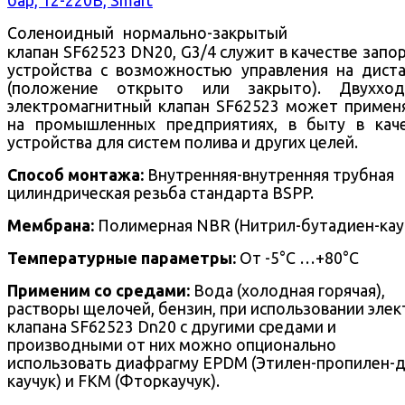
Соленоидный нормально-закрытый
клапан SF62523 DN20, G3/4 служит в качестве запо
устройства с возможностью управления на дист
(положение открыто или закрыто).
Двухход
электромагнитный клапан SF62523 может примен
на промышленных предприятиях, в быту в кач
устройства для систем полива и других целей.
Способ монтажа:
Внутренняя-внутренняя трубная
цилиндрическая резьба стандарта BSPP.
Мембрана:
Полимерная NBR (Нитрил-бутадиен-кауч
Температурные параметры:
От -5°С …+80°С
Применим со средами:
Вода (холодная горячая),
растворы щелочей, бензин, при использовании элек
клапана SF62523 Dn20 с другими средами и
производными от них можно опционально
использовать диафрагму EPDM (Этилен-пропилен-д
каучук) и FKM (Фторкаучук).