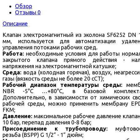
Обзор
Отзывы
0
Описание
Клапан электромагнитный из эколона SF6252 DN 
мм, используется для автоматизации удален
управления потоками рабочих сред.
Работа:
необходимые условия для работы норма
закрытого клапана прямого действия - нал
напряжения на электромагнитной катушке;
Среда:
вода (холодная горячая), воздух, неагресс
газы (вязкость среды не более 20 cCT);
Рабочий диапазон температуры среды:
мемб
NBR -5°С …+80°С, в базовой комплекта
Дополнительно, в зависимости от химических св
рабочей среды, можно применить мембрану EP
FKM;
Давление:
максимальное рабочее давление клапа
10 бар, перепад давления 0-8 бар;
Присоединение к трубопроводу:
муфтово
резьба (BSPP) G 1/2” - 1” дюйм;