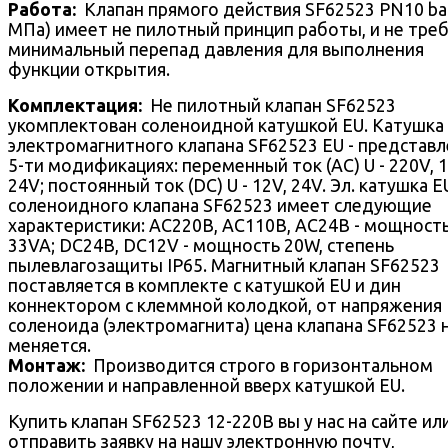
Работа:
Клапан прямого действия SF62523 PN10 bar
МПа) имеет не пилотный принцип работы, и не тре
минимальный перепад давления для выполнения
функции открытия.
Комплектация:
Не пилотный клапан SF62523
укомплектован соленоидной катушкой EU. Катушка
электромагнитного клапана SF62523 EU - представл
5-ти модификациях: переменный ток (AC) U - 220V, 1
24V; постоянный ток (DC) U - 12V, 24V. Эл. катушка E
соленоидного клапана SF62523 имеет следующие
характеристики: AC220В, AC110В, AC24В - мощност
33VA; DC24В, DC12V - мощность 20W, степень
пылевлагозащиты IP65. Магнитный клапан SF62523
поставляется в комплекте с катушкой EU и дин
коннектором с клеммной колодкой, от напряжения
соленоида (электромагнита) цена клапана SF62523 
меняется.
Монтаж:
Производится строго в горизонтальном
положении и направленной вверх катушкой EU.
Купить клапан SF62523 12-220В вы у нас на сайте ил
отправить заявку на нашу электронную почту,