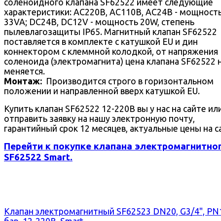
соленоидного клапана SF62522 имеет следующие
характеристики: AC220В, AC110В, AC24В - мощност
33VA; DC24В, DC12V - мощность 20W, степень
пылевлагозащиты IP65. Магнитный клапан SF62522
поставляется в комплекте с катушкой EU и дин
коннектором с клеммной колодкой, от напряжения
соленоида (электромагнита) цена клапана SF62522 
меняется.
Монтаж:
Производится строго в горизонтальном
положении и направленной вверх катушкой EU.
Купить клапан SF62522 12-220В вы у нас на сайте ил
отправить заявку на нашу электронную почту,
гарантийный срок 12 месяцев, актуальные цены на с
Перейти к покупке клапана электромагнитно
SF62522 Smart.
Клапан электромагнитный SF62523 DN20, G3/4", PN
бар, 12-220В, Smart