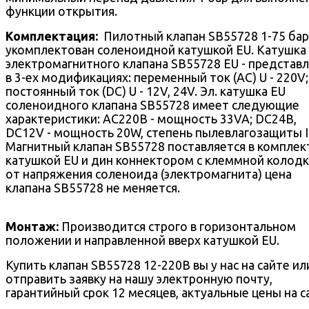
функции открытия.
Комплектация:
Пилотный клапан SB55728 1-75 бар
укомплектован соленоидной катушкой EU. Катушка
электромагнитного клапана SB55728 EU - представ
в 3-ех модификациях: переменный ток (AC) U - 220V;
постоянный ток (DC) U - 12V, 24V. Эл. катушка EU
соленоидного клапана SB55728 имеет следующие
характеристики: AC220В - мощность 33VA; DC24В,
DC12V - мощность 20W, степень пылевлагозащиты I
Магнитный клапан SB55728 поставляется в комплек
катушкой EU и дин коннектором с клеммной колодк
от напряжения соленоида (электромагнита) цена
клапана SB55728 не меняется.
Монтаж:
Производится строго в горизонтальном
положении и направленной вверх катушкой EU.
Купить клапан SB55728 12-220В вы у нас на сайте ил
отправить заявку на нашу электронную почту,
гарантийный срок 12 месяцев, актуальные цены на с