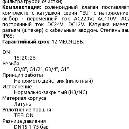
фильтра грубой очистки;
Комплектация:
соленоидный клапан поставляе
комплекте с катушкой серии "EU" с напряжени
выбор - переменный ток AC220V; AC110V; AC
постоянный ток DC24V; DC12V. Катушка имеет
разъем (штекер) с кабельным вводом. Степень з
IP65;
Гарантийный срок:
12 МЕСЯЦЕВ.
DN
15; 20; 25
Резьба
G3/8", G1/2", G3/4", G1"
Принцип работы
Непрямого действия (пилотный)
Исполнение
Нормально-закрытый (НЗ/NC)
Материал корпуса
Латунь
Уплотнение поршня
TEFLON
Разница давления
DN15 1-75 бар