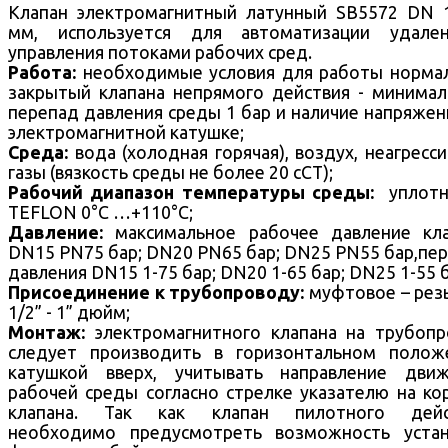
Клапан электромагнитный латунный SB5572 DN 
мм, используется для автоматизации удален
управления потоками рабочих сред.
Работа:
необходимые условия для работы норма
закрытый клапана непрямого действия - минима
перепад давления среды 1 бар и наличие напряжен
электромагнитной катушке;
Среда:
вода (холодная горячая), воздух, неагресс
газы (вязкость среды не более 20 cCT);
Рабочий диапазон температуры среды:
уплотн
TEFLON 0°С …+110°С;
Давление:
максимальное рабочее давление кла
DN15 PN75 бар; DN20 PN65 бар; DN25 PN55 бар,пе
давления DN15 1-75 бар; DN20 1-65 бар; DN25 1-55 б
Присоединение к трубопроводу:
муфтовое – рез
1/2” - 1” дюйм;
Монтаж:
электромагнитного клапана на трубоп
следует производить в горизонтальном полож
катушкой вверх, учитывать направление движ
рабочей среды согласно стрелке указателю на ко
клапана. Так как клапан пилотного дейс
необходимо предусмотреть возможность устан