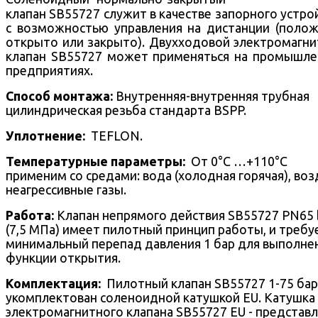
клапан SB55727 служит в качестве запорного устро
с возможностью управления на дистанции (поло
открыто или закрыто).
Двухходовой
электромагни
клапан SB55727 может применяться на промышл
предприятиях.
Способ монтажа:
Внутренняя-внутренняя трубная
цилиндрическая резьба стандарта BSPP.
Уплотнение:
TEFLON.
Температурные параметры:
От 0°С …+110°С
применим со средами: вода (холодная горячая), воз
неагрессивные газы.
Работа:
Клапан непрямого действия SB55727 PN65 
(7,5 МПа) имеет пилотный принцип работы, и требу
минимальный перепад давления 1 бар для выполне
функции открытия.
Комплектация:
Пилотный клапан SB55727 1-75 бар
укомплектован соленоидной катушкой EU. Катушка
электромагнитного клапана SB55727 EU - представ