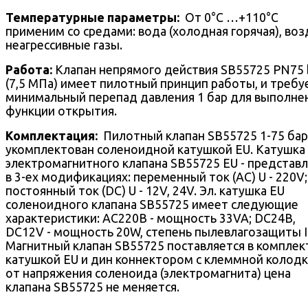
Температурные параметры:
От 0°С …+110°С
применим со средами: вода (холодная горячая), воз
неагрессивные газы.
Работа:
Клапан непрямого действия SB55725 PN75 
(7,5 МПа) имеет пилотный принцип работы, и требу
минимальный перепад давления 1 бар для выполне
функции открытия.
Комплектация:
Пилотный клапан SB55725 1-75 бар
укомплектован соленоидной катушкой EU. Катушка
электромагнитного клапана SB55725 EU - представ
в 3-ех модификациях: переменный ток (AC) U - 220V;
постоянный ток (DC) U - 12V, 24V. Эл. катушка EU
соленоидного клапана SB55725 имеет следующие
характеристики: AC220В - мощность 33VA; DC24В,
DC12V - мощность 20W, степень пылевлагозащиты I
Магнитный клапан SB55725 поставляется в комплек
катушкой EU и дин коннектором с клеммной колодк
от напряжения соленоида (электромагнита) цена
клапана SB55725 не меняется.