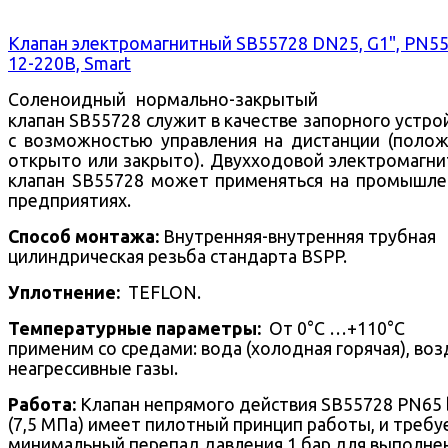
Клапан электромагнитный SB55728 DN25, G1", PN55
12-220В, Smart
Соленоидный нормально-закрытый
клапан SB55728 служит в качестве запорного устро
с возможностью управления на дистанции (поло
открыто или закрыто).
Двухходовой
электромагни
клапан SB55728 может применяться на промышл
предприятиях.
Способ монтажа:
Внутренняя-внутренняя трубная
цилиндрическая резьба стандарта BSPP.
Уплотнение:
TEFLON.
Температурные параметры:
От 0°С …+110°С
применим со средами: вода (холодная горячая), воз
неагрессивные газы.
Работа:
Клапан непрямого действия SB55728 PN65 
(7,5 МПа) имеет пилотный принцип работы, и требу
минимальный перепад давления 1 бар для выполне