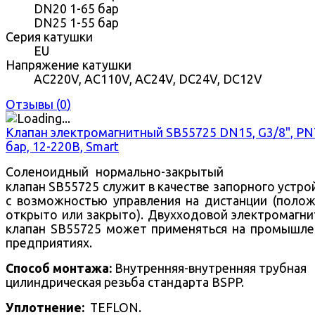
DN20 1-65 бар
DN25 1-55 бар
Серия катушки
EU
Напряжение катушки
AC220V, AC110V, AC24V, DC24V, DC12V
Отзывы (
0
)
Клапан электромагнитный SB55725 DN15, G3/8", PN
бар, 12-220В, Smart
Соленоидный нормально-закрытый
клапан SB55725 служит в качестве запорного устро
с возможностью управления на дистанции (поло
открыто или закрыто).
Двухходовой
электромагни
клапан SB55725 может применяться на промышл
предприятиях.
Способ монтажа:
Внутренняя-внутренняя трубная
цилиндрическая резьба стандарта BSPP.
Уплотнение:
TEFLON.