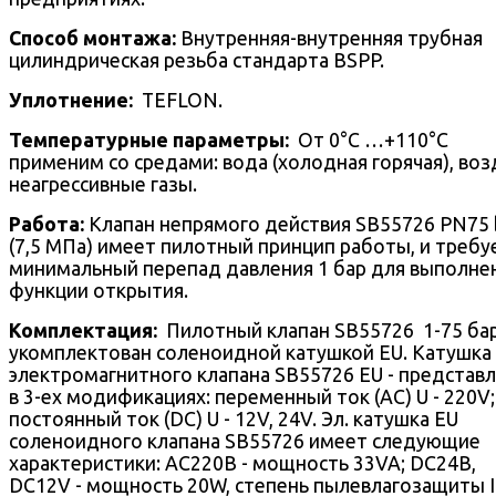
Способ монтажа:
Внутренняя-внутренняя трубная
цилиндрическая резьба стандарта BSPP.
Уплотнение:
TEFLON.
Температурные параметры:
От 0°С …+110°С
применим со средами: вода (холодная горячая), воз
неагрессивные газы.
Работа:
Клапан непрямого действия SB55726 PN75 
(7,5 МПа) имеет пилотный принцип работы, и требу
минимальный перепад давления 1 бар для выполне
функции открытия.
Комплектация:
Пилотный клапан SB55726 1-75 ба
укомплектован соленоидной катушкой EU. Катушка
электромагнитного клапана SB55726 EU - представ
в 3-ех модификациях: переменный ток (AC) U - 220V;
постоянный ток (DC) U - 12V, 24V. Эл. катушка EU
соленоидного клапана SB55726 имеет следующие
характеристики: AC220В - мощность 33VA; DC24В,
DC12V - мощность 20W, степень пылевлагозащиты I