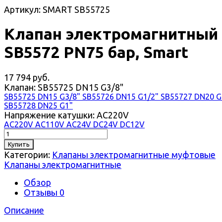
Артикул: SMART SB55725
Клапан электромагнитный
SB5572 PN75 бар, Smart
17 794 руб.
Клапан:
SB55725 DN15 G3/8"
SB55725 DN15 G3/8"
SB55726 DN15 G1/2"
SB55727 DN20 G
SB55728 DN25 G1"
Напряжение катушки:
AC220V
AC220V
AC110V
AC24V
DC24V
DC12V
Купить
Категории:
Клапаны электромагнитные муфтовые
Клапаны электромагнитные
Обзор
Отзывы
0
Описание