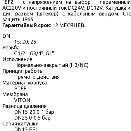
"EF2" с напряжением на выбор - переменный
AC220V и постоянный ток DC24V; DC12V. Катушка 
дин разъем (штекер) с кабельным вводом. Ст
защиты IP65;
Гарантийный срок:
12 МЕСЯЦЕВ.
DN
15; 20; 25
Резьба
G1/2"; G3/4"; G1"
Исполнение
Нормально-закрытый (НЗ/NC)
Принцип работы
Прямого действия
Материал корпуса
PTFE
Мембрана
VITON
Разница давления
DN15-20 0-1 бар
DN25 0-0,5 бар
Серия катушки
DN15 EF1