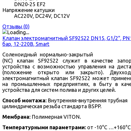
DN20-25 EF2
Напряжение катушки
AC220V, DC24V, DC12V
Отзывы (
0
)
Клапан электромагнитный SF92522 DN15, G1/2", PN
бар, 12-220В, Smart
Соленоидный нормально-закрытый
(NC) клапан SF92522 служит в качестве запо
устройства с возможностью управления на дист
(положение открыто или закрыто).
Двухход
электромагнитный клапан SF92522 может примен
на промышленных предприятиях, в быту в кач
устройства для систем полива и других целей.
Способ монтажа:
Внутренняя-внутренняя трубная
цилиндрическая резьба стандарта BSPP.
Мембрана:
Полимерная VITON.
Температурными параметрами:
от -10°С …+160°С