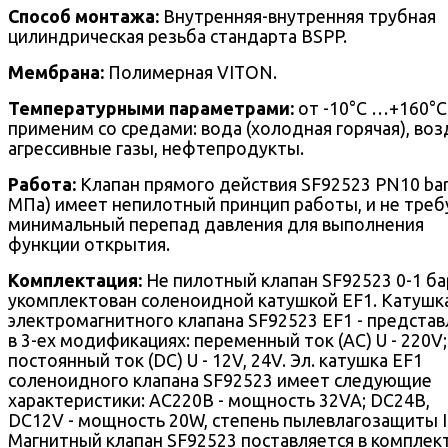
Способ монтажа:
Внутренняя-внутренняя трубная
цилиндрическая резьба стандарта BSPP.
Мембрана:
Полимерная VITON.
Температурными параметрами:
от -10°С …+160°С
применим со средами: вода (холодная горячая), воз
агрессивные газы, нефтепродукты.
Работа:
Клапан прямого действия SF92523 PN10 bar
МПа) имеет непилотный принцип работы, и не треб
минимальный перепад давления для выполнения
функции открытия.
Комплектация:
Не пилотный клапан SF92523 0-1 ба
укомплектован соленоидной катушкой EF1. Катушк
электромагнитного клапана SF92523 EF1 - представ
в 3-ех модификациях: переменный ток (AC) U - 220V;
постоянный ток (DC) U - 12V, 24V. Эл. катушка EF1
соленоидного клапана SF92523 имеет следующие
характеристики: AC220В - мощность 32VA; DC24В,
DC12V - мощность 20W, степень пылевлагозащиты I
Магнитный клапан SF92523 поставляется в комплект