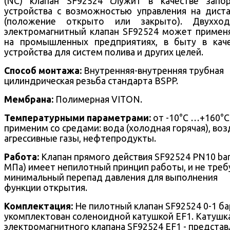
(NC) клапан SF92524 служит в качестве запо
устройства с возможностью управления на дист
(положение открыто или закрыто).
Двухход
электромагнитный клапан SF92524 может примен
на промышленных предприятиях, в быту в кач
устройства для систем полива и других целей.
Способ монтажа:
Внутренняя-внутренняя трубная
цилиндрическая резьба стандарта BSPP.
Мембрана:
Полимерная VITON.
Температурными параметрами:
от -10°С …+160°С
применим со средами: вода (холодная горячая), воз
агрессивные газы, нефтепродукты.
Работа:
Клапан прямого действия SF92524 PN10 bar
МПа) имеет непилотный принцип работы, и не треб
минимальный перепад давления для выполнения
функции открытия.
Комплектация:
Не пилотный клапан SF92524 0-1 ба
укомплектован соленоидной катушкой EF1. Катушк
электромагнитного клапана SF92524 EF1 - представ