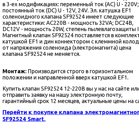
в 3-ех модификациях: переменный ток (AC) U - 220V;
постоянный ток (DC) U - 12V, 24V. Эл. катушка EF1
соленоидного клапана SF92524 имеет следующие
характеристики: AC220В - мощность 32VA; DC24В,
DC12V - мощность 20W, степень пылевлагозащиты I
Магнитный клапан SF92524 поставляется в комплект
катушкой EF1 и дин коннектором с клеммной колод
от напряжения соленоида (электромагнита) цена
клапана SF92524 не меняется.
Монтаж:
Производится строго в горизонтальном
положении и направленной вверх катушкой EF1.
Купить клапан SF92524 12-220В вы у нас на сайте ил
отправить заявку на нашу электронную почту,
гарантийный срок 12 месяцев, актуальные цены на с
Перейти к покупке клапана электромагнитно
SF92524 Smart.