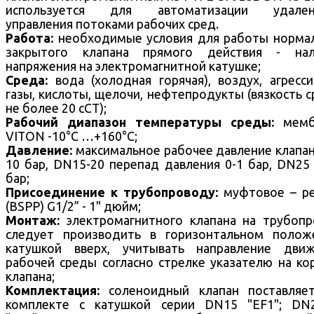
используется для автоматизации удален
управления потоками рабочих сред.
Работа:
необходимые условия для работы норма
закрытого клапана прямого действия - нал
напряжения на электромагнитной катушке;
Среда:
вода (холодная горячая), воздух, агресс
газы, кислоты, щелочи, нефтепродукты (вязкость 
не более 20 cCT);
Рабочий диапазон температуры среды:
мемб
VITON -10°С …+160°С;
Давление:
максимальное рабочее давление клапа
10 бар, DN15-20 перепад давления 0-1 бар, DN25 
бар;
Присоединение к трубопроводу:
муфтовое – ре
(BSPP) G1/2” - 1" дюйм;
Монтаж:
электромагнитного клапана на трубоп
следует производить в горизонтальном полож
катушкой вверх, учитывать направление движ
рабочей среды согласно стрелке указателю на ко
клапана;
Комплектация:
соленоидный клапан поставляе
комплекте с катушкой серии DN15 "EF1"; DN2