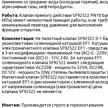
применим со средами: вода (холодная горячая), воз
агрессивные газы, нефтепродукты.
Работа:
Клапан прямого действия SF92522 PN10 bar
МПа) имеет непилотный принцип работы, и не треб
минимальный перепад давления для выполнения
функции открытия.
Комплектация:
Не пилотный клапан SF92522 0-1 ба
укомплектован соленоидной катушкой EF1. Катушк
электромагнитного клапана SF92522 EF1 - представ
в 3-ех модификациях: переменный ток (AC) U - 220V;
постоянный ток (DC) U - 12V, 24V. Эл. катушка EF1
соленоидного клапана SF92522 имеет следующие
характеристики: AC220В - мощность 32VA; DC24В,
DC12V - мощность 20W, степень пылевлагозащиты I
Магнитный клапан SF92522 поставляется в комплект
катушкой EF1 и дин коннектором с клеммной колод
от напряжения соленоида (электромагнита) цена
клапана SF92522 не меняется.
Монтаж:
Производится строго в горизонтальном