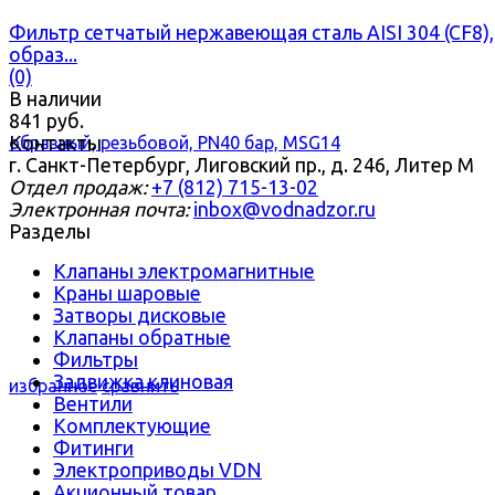
Фильтр сетчатый нержавеющая сталь AISI 304 (CF8),
образ...
(0)
В наличии
841 руб.
Контакты
г. Санкт-Петербург, Лиговский пр., д. 246, Литер М
Отдел продаж:
+7 (812) 715-13-02
Электронная почта:
inbox@vodnadzor.ru
Разделы
Клапаны электромагнитные
Краны шаровые
Затворы дисковые
Клапаны обратные
Фильтры
Задвижка клиновая
избранное
сравнить
Вентили
Комплектующие
Фитинги
Электроприводы VDN
Акционный товар