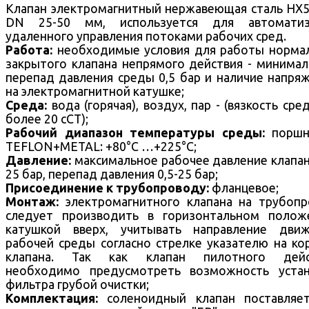
Клапан электромагнитный нержавеющая сталь HX
DN 25-50 мм, используется для автоматиз
удаленного управления потоками рабочих сред.
Работа:
необходимые условия для работы норма
закрытого клапана непрямого действия - минима
перепад давления среды 0,5 бар и наличие напря
на электромагнитной катушке;
Среда:
вода (горячая), воздух, пар - (вязкость сре
более 20 cCT);
Рабочий диапазон температуры среды:
поршн
TEFLON+METAL: +8
0°С …+225°С;
Давление:
максимальное рабочее давление клапа
25 бар, перепад давления 0,5-25 бар;
Присоединение к трубопроводу:
фланцевое;
Монтаж:
электромагнитного клапана на трубоп
следует производить в горизонтальном полож
катушкой вверх, учитывать направление движ
рабочей среды согласно стрелке указателю на ко
клапана. Так как клапан пилотного дейс
необходимо предусмотреть возможность устан
фильтра грубой очистки;
Комплектация:
соленоидный клапан поставляе