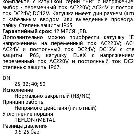
комплекте с катушкой серии "ER" с напряжени
выбор - переменный ток AC220V; AC24V и посто
ток DC24V; DC12V. Катушка имеет дин разъем (шт
с кабельным вводом или выведенные провода
пайку. Степень защиты IP65;
Гарантийный срок:
12 МЕСЯЦЕВ.
Дополнительно можно приобрести катушку "E
напряжением на переменный ток AC220V; AC1
AC24V и постоянный ток DC24V; DC12V с сте
защиты IP65, катушку EUeX с напряжение
переменный ток AC220V и постоянный ток DC2
степенью защиты IP67.
DN
25; 32; 40; 50
Исполнение
Нормально-закрытый (НЗ/NC)
Принцип работы
Непрямого действия (пилотный)
Уплотнение поршня
TEFLON+METAL
Разница давления
0,5-25 бар