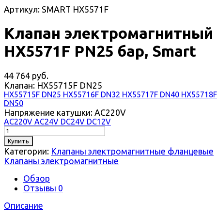
Артикул: SMART HX5571F
Клапан электромагнитный
HX5571F PN25 бар, Smart
44 764 руб.
Клапан:
HX55715F DN25
HX55715F DN25
HX55716F DN32
HX55717F DN40
HX55718F
DN50
Напряжение катушки:
AC220V
AC220V
AC24V
DC24V
DC12V
Купить
Категории:
Клапаны электромагнитные фланцевые
Клапаны электромагнитные
Обзор
Отзывы
0
Описание