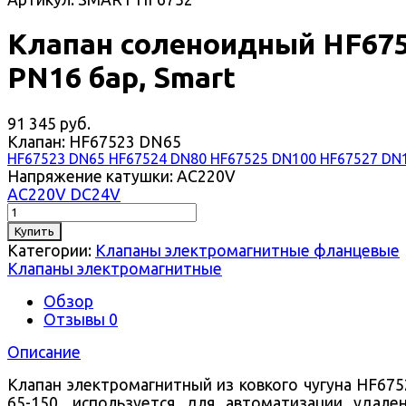
Клапан соленоидный HF67
PN16 бар, Smart
91 345 руб.
Клапан:
HF67523 DN65
HF67523 DN65
HF67524 DN80
HF67525 DN100
HF67527 DN
Напряжение катушки:
AC220V
AC220V
DC24V
Купить
Категории:
Клапаны электромагнитные фланцевые
Клапаны электромагнитные
Обзор
Отзывы
0
Описание
Клапан электромагнитный из ковкого чугуна HF67
65-150, используется для автоматизации удале