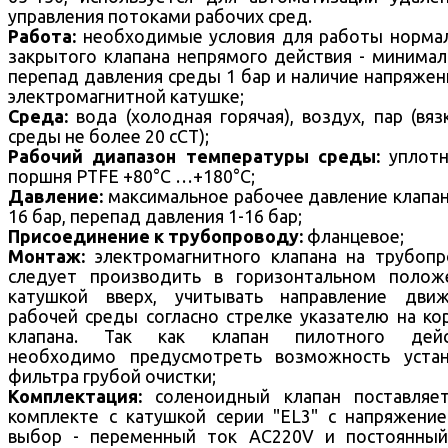
управления потоками рабочих сред.
Работа:
необходимые условия для работы норма
закрытого клапана непрямого действия - минима
перепад давления среды 1 бар и наличие напряжен
электромагнитной катушке;
Среда:
вода (холодная горячая), воздух, пар (вяз
среды не более 20 cCT);
Рабочий диапазон температуры среды:
уплотн
поршня PTFE +80°С …+180°С;
Давление:
максимальное рабочее давление клапа
16 бар, перепад давления 1-16 бар;
Присоединение к трубопроводу:
фланцевое;
Монтаж:
электромагнитного клапана на трубоп
следует производить в горизонтальном полож
катушкой вверх, учитывать направление движ
рабочей среды согласно стрелке указателю на ко
клапана. Так как клапан пилотного дейс
необходимо предусмотреть возможность устан
фильтра грубой очистки;
Комплектация:
соленоидный клапан поставляе
комплекте с катушкой серии "EL3" с напряжени
выбор - переменный ток AC220V и постоянный