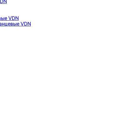
VDN
вые VDN
анцевые VDN