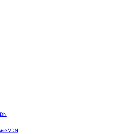
VDN
вые VDN