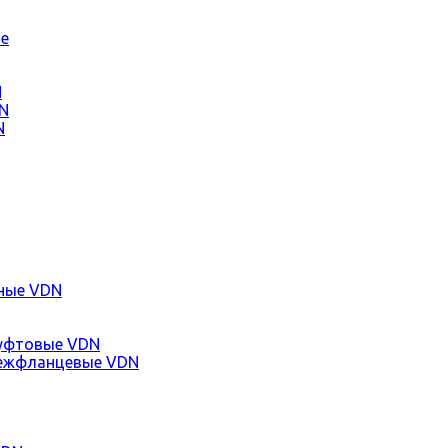
е
N
N
N
ные VDN
уфтовые VDN
ежфланцевые VDN