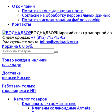
О компании
Политика конфиденциальности
Согласие на обработку персональных данных
Политика использования файлов-cookie
Контакты
ВОДНАДЗОР
Широкий спектр запорной а
Отдел продаж:
+7 (812) 715-13-02
Электронная почта:
inbox@vodnadzor.ru
Корзина
0
0 руб.
Товар всегда в наличии
на складе
Доставка
по всей России
Работаем только
с юр.лицами и ИП
Каталог товаров
Клапаны электромагнитные
Клапаны соленоидные Armatel