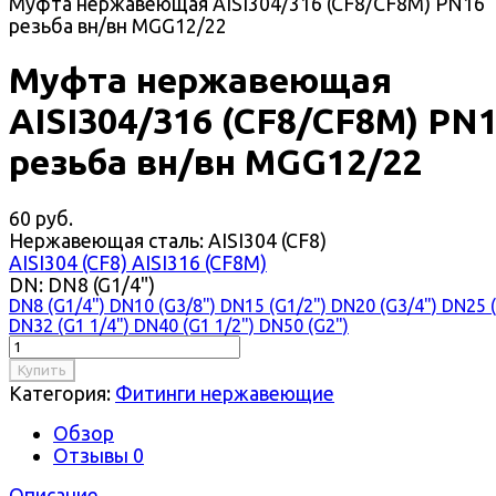
Муфта нержавеющая AISI304/316 (CF8/CF8M) PN16
резьба вн/вн MGG12/22
Муфта нержавеющая
AISI304/316 (CF8/CF8M) PN
резьба вн/вн MGG12/22
60 руб.
Нержавеющая сталь:
AISI304 (CF8)
AISI304 (CF8)
AISI316 (CF8M)
DN:
DN8 (G1/4")
DN8 (G1/4")
DN10 (G3/8")
DN15 (G1/2")
DN20 (G3/4")
DN25 (
DN32 (G1 1/4")
DN40 (G1 1/2")
DN50 (G2")
Купить
Категория:
Фитинги нержавеющие
Обзор
Отзывы
0
Описание