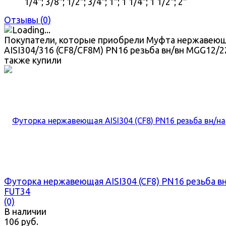
1/4"; 3/8"; 1/2"; 3/4"; 1"; 1 1/4"; 1 1/2"; 2"
Отзывы (
0
)
Покупатели, которые приобрели Муфта нержавею
AISI304/316 (CF8/CF8M) PN16 резьба вн/вн MGG12/2
также купили
Футорка нержавеющая AISI304 (CF8) PN16 резьба в
FUT34
(0)
В наличии
106 руб.