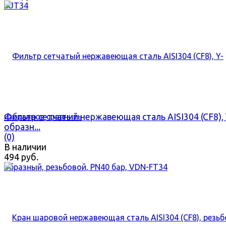
Фильтр сетчатый нержавеющая сталь AISI304 (CF8), 
избранное
сравнить
образн...
(0)
В наличии
494 руб.