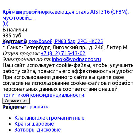
Кран шаровой нержавеющая сталь AISI 316 (CF8M),
избранное
сравнить
муфтовый,...
(0)
В наличии
985 руб.
Контакты
г. Санкт-Петербург, Лиговский пр., д. 246, Литер М
Отдел продаж:
+7 (812) 715-13-02
Электронная почта:
inbox@vodnadzor.ru
Наш сайт использует cookie-файлы, чтобы улучшит
работу сайта, повысить его эффективность и удобс
При использовании данного сайта вы даете свое
согласие на использование cookie-файлов и обрабо
персональных данных в соответствии с нашей
политикой конфиденциальности
.
Согласиться
избранное
Разделы
сравнить
Клапаны электромагнитные
Краны шаровые
Затворы дисковые