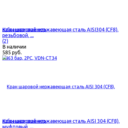
Кран шаровой нержавеющая сталь AISI304 (CF8),
избранное
сравнить
резьбовой, ...
(2)
В наличии
585 руб.
Кран шаровой нержавеющая сталь AISI 304 (CF8),
избранное
сравнить
муфтовый, ...