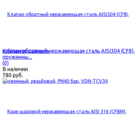
Клапан обратный нержавеющая сталь AISI304 (CF8),
избранное
сравнить
пружинны...
(0)
В наличии
780 руб.