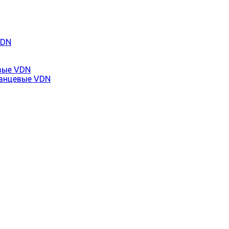
VDN
вые VDN
анцевые VDN