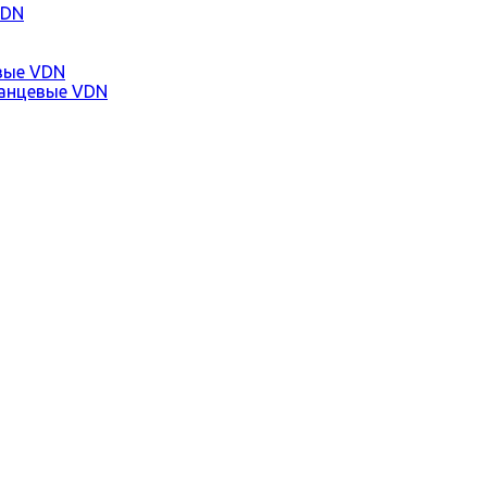
VDN
вые VDN
анцевые VDN