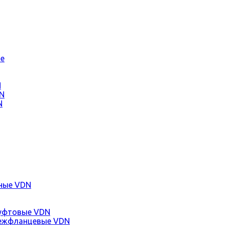
е
N
N
N
ные VDN
уфтовые VDN
ежфланцевые VDN