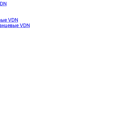
VDN
вые VDN
анцевые VDN