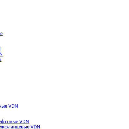
е
N
N
N
ные VDN
уфтовые VDN
ежфланцевые VDN