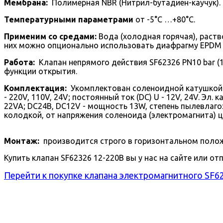
Мембрана:
Полимерная NBR (Нитрил-бутадиен-каучук).
Температурными параметрами
от -5°С …+80°С.
Применим со средами:
Вода (холодная горячая), раств
них можно опционально использовать диафрагму EPDM (
Работа:
Клапан непрямого действия SF62326 PN10 bar (
функции открытия.
Комплектация:
Укомплектован соленоидной катушкой EX
- 220V, 110V, 24V; постоянный ток (DC) U - 12V, 24V. Э
22VA; DC24В, DC12V - мощность 13W, степень пылевлаго
колодкой, от напряжения соленоида (электромагнита) ц
Монтаж:
производится строго в горизонтальном положе
Купить клапан SF62326 12-220В вы у нас на сайте или от
Перейти к покупке клапана электромагнитного SF62