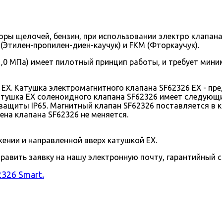
оры щелочей, бензин, при использовании электро клапан
Этилен-пропилен-диен-каучук) и FKM (Фторкаучук).
1,0 МПа) имеет пилотный принцип работы, и требует мин
. Катушка электромагнитного клапана SF62326 EX - пред
л. катушка EX соленоидного клапана SF62326 имеет следую
защиты IP65. Магнитный клапан SF62326 поставляется в 
ена клапана SF62326 не меняется.
нии и направленной вверх катушкой EX.
править заявку на нашу электронную почту, гарантийный с
326 Smart.