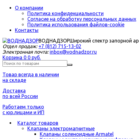
О компании
Политика конфиденциальности
Согласие на обработку персональных данных
Политика использования файлов-cookie
Контакты
ВОДНАДЗОР
Широкий спектр запорной а
Отдел продаж:
+7 (812) 715-13-02
Электронная почта:
inbox@vodnadzor.ru
Корзина
0
0 руб.
Товар всегда в наличии
на складе
Доставка
по всей России
Работаем только
с юр.лицами и ИП
Каталог товаров
Клапаны электромагнитные
Клапаны соленоидные Armatel