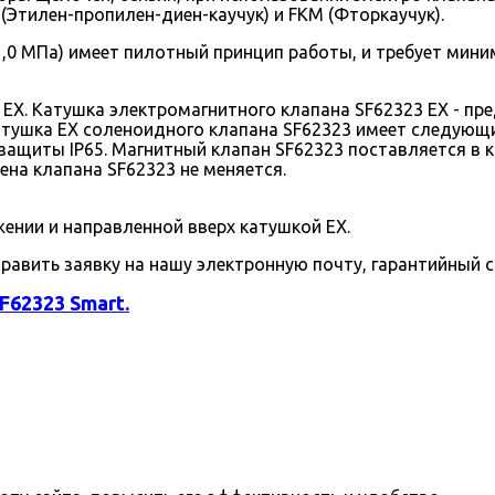
Этилен-пропилен-диен-каучук) и FKM (Фторкаучук).
1,0 МПа) имеет пилотный принцип работы, и требует мин
. Катушка электромагнитного клапана SF62323 EX - пред
л. катушка EX соленоидного клапана SF62323 имеет следую
защиты IP65. Магнитный клапан SF62323 поставляется в 
ена клапана SF62323 не меняется.
нии и направленной вверх катушкой EX.
править заявку на нашу электронную почту, гарантийный с
F62323 Smart.