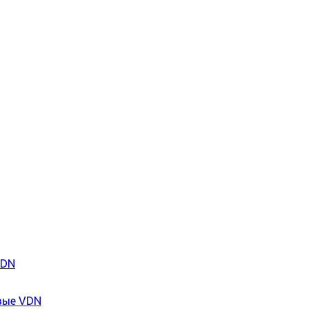
VDN
вые VDN