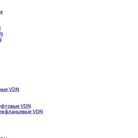
е
N
N
N
ные VDN
уфтовые VDN
ежфланцевые VDN