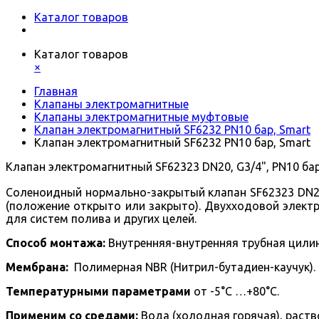
Каталог товаров
Каталог товаров
×
Главная
Клапаны электромагнитные
Клапаны электромагнитные муфтовые
Клапан электромагнитный SF6232 PN10 бар, Smart
Клапан электромагнитный SF6232 PN10 бар, Smart
Клапан электромагнитный SF62323 DN20, G3/4", PN10 бар
Соленоидный нормально-закрытый клапан SF62323 DN20
(положение открыто или закрыто).
Двухходовой
электр
для систем полива и других целей.
Способ монтажа:
Внутренняя-внутренняя трубная цилин
Мембрана:
Полимерная NBR (Нитрил-бутадиен-каучук).
Температурными параметрами
от -5°С …+80°С.
Применим со средами:
Вода (холодная горячая), раств