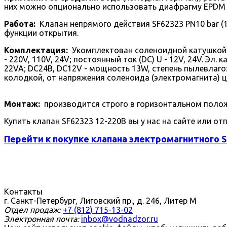
них можно опционально использовать диафрагму EPDM (
Работа:
Клапан непрямого действия SF62323 PN10 bar (
функции открытия.
Комплектация:
Укомплектован соленоидной катушкой EX
- 220V, 110V, 24V; постоянный ток (DC) U - 12V, 24V. Э
22VA; DC24В, DC12V - мощность 13W, степень пылевлаго
колодкой, от напряжения соленоида (электромагнита) ц
Монтаж:
производится строго в горизонтальном положе
Купить клапан SF62323 12-220В вы у нас на сайте или от
Перейти к покупке клапана электромагнитного S
Контакты
г. Санкт-Петербург, Лиговский пр., д. 246, Литер М
Отдел продаж:
+7 (812) 715-13-02
Электронная почта:
inbox@vodnadzor.ru