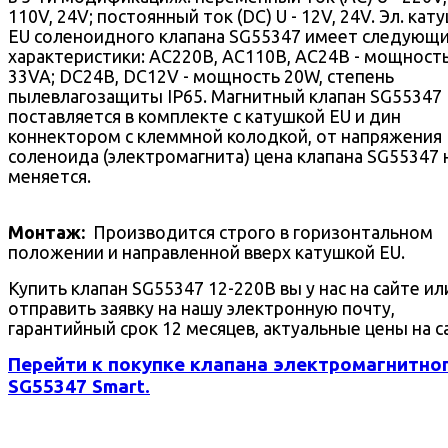
110V, 24V; постоянный ток (DC) U - 12V, 24V. Эл. кат
EU соленоидного клапана SG55347 имеет следующ
характеристики: AC220В, AC110В, AC24В - мощност
33VA; DC24В, DC12V - мощность 20W, степень
пылевлагозащиты IP65. Магнитный клапан SG55347
поставляется в комплекте с катушкой EU и дин
коннектором с клеммной колодкой, от напряжения
соленоида (электромагнита) цена клапана SG55347 
меняется.
Монтаж:
Производится строго в горизонтальном
положении и направленной вверх катушкой EU.
Купить клапан SG55347 12-220В вы у нас на сайте ил
отправить заявку на нашу электронную почту,
гарантийный срок 12 месяцев, актуальные цены на с
Перейти к покупке клапана электромагнитно
SG55347 Smart.