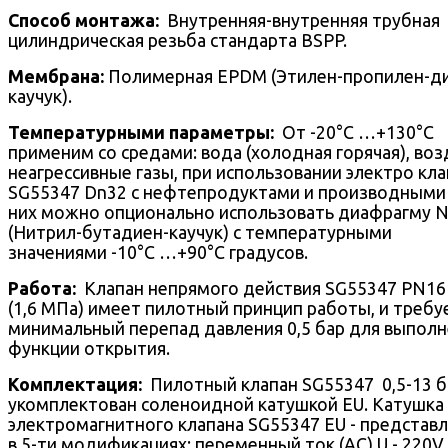
Способ монтажа:
Внутренняя-внутренняя трубная
цилиндрическая резьба стандарта BSPP.
Мембрана:
Полимерная EPDM (Этилен-пропилен-д
каучук).
Температурными параметры:
От -20°С …+130°С
применим со средами: вода (холодная горячая), воз
неагрессивные газы, при использовании электро кл
SG55347 Dn32 с нефтепродуктами и производными
них можно опционально использовать диафрагму 
(Нитрил-бутадиен-каучук) с температурными
значениями -10°С …+90°С градусов.
Работа:
Клапан непрямого действия SG55347 PN16 
(1,6 МПа) имеет пилотный принцип работы, и требу
минимальный перепад давления 0,5 бар для выпол
функции открытия.
Комплектация:
Пилотный клапан SG55347 0,5-13 б
укомплектован соленоидной катушкой EU. Катушка
электромагнитного клапана SG55347 EU - представ
в 5-ти модификациях: переменный ток (AC) U - 220V,