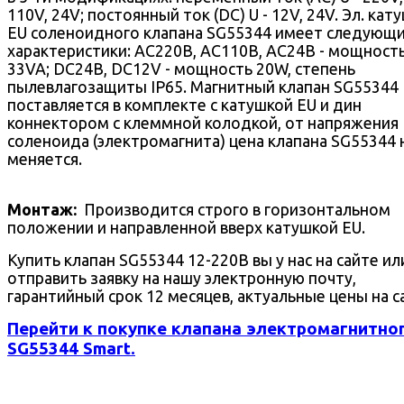
110V, 24V; постоянный ток (DC) U - 12V, 24V. Эл. кат
EU соленоидного клапана SG55344 имеет следующ
характеристики: AC220В, AC110В, AC24В - мощност
33VA; DC24В, DC12V - мощность 20W, степень
пылевлагозащиты IP65. Магнитный клапан SG55344
поставляется в комплекте с катушкой EU и дин
коннектором с клеммной колодкой, от напряжения
соленоида (электромагнита) цена клапана SG55344 
меняется.
Монтаж:
Производится строго в горизонтальном
положении и направленной вверх катушкой EU.
Купить клапан SG55344 12-220В вы у нас на сайте ил
отправить заявку на нашу электронную почту,
гарантийный срок 12 месяцев, актуальные цены на с
Перейти к покупке клапана электромагнитно
SG55344 Smart.