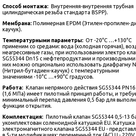
Способ монтажа:
Внутренняя-внутренняя трубная
цилиндрическая резьба стандарта BSPP).
Мембрана:
Полимерная EPDM (Этилен-пропилен-д
каучук).
Температурными параметры:
От -20°С …+130°С
применим со средами: вода (холодная горячая), воз
неагрессивные газы, при использовании электро кл
SG55344 Dn15 с нефтепродуктами и производными
них можно опционально использовать диафрагму 
(Нитрил-бутадиен-каучук) с температурными
значениями -10°С …+90°С градусов.
Работа:
Клапан непрямого действия SG55344 PN16 
(1,6 МПа) имеет пилотный принцип работы, и требу
минимальный перепад давления 0,5 бар для выпол
функции открытия.
Комплектация:
Пилотный клапан SG55344 0,5-13 б
укомплектован соленоидной катушкой EU. Катушка
электромагнитного клапана SG55344 EU - представ
в 5-ти модификациях: переменный ток (AC) U - 220V,