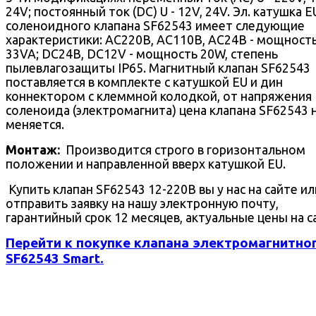
24V; постоянный ток (DC) U - 12V, 24V. Эл. катушка E
соленоидного клапана SF62543 имеет следующие
характеристики: AC220В, AC110В, AC24В - мощност
33VA; DC24В, DC12V - мощность 20W, степень
пылевлагозащиты IP65. Магнитный клапан SF62543
поставляется в комплекте с катушкой EU и дин
коннектором с клеммной колодкой, от напряжения
соленоида (электромагнита) цена клапана SF62543 
меняется.
Монтаж:
Производится строго в горизонтальном
положении и направленной вверх катушкой EU.
Купить клапан SF62543 12-220В вы у нас на сайте ил
отправить заявку на нашу электронную почту,
гарантийный срок 12 месяцев, актуальные цены на с
Перейти к покупке клапана электромагнитно
SF62543 Smart.