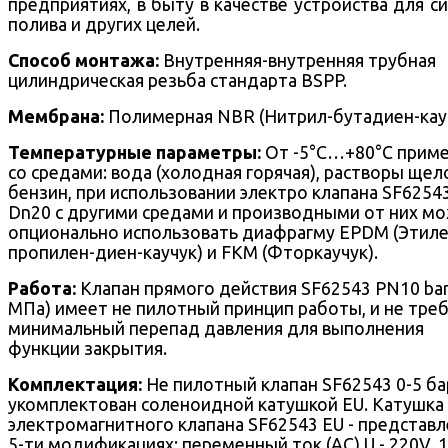
предприятиях, в быту в качестве устройства для с
полива и других целей.
Способ монтажа:
Внутренняя-внутренняя трубная
цилиндрическая резьба стандарта BSPP.
Мембрана:
Полимерная NBR (Нитрил-бутадиен-кауч
Температурные параметры:
От -5°С…+80°С прим
со средами: вода (холодная горячая), растворы щел
бензин, при использовании электро клапана SF6254
Dn20 с другими средами и производными от них м
опционально использовать диафрагму EPDM (Этиле
пропилен-диен-каучук) и FKM (Фторкаучук).
Работа:
Клапан прямого действия SF62543 PN10 bar 
МПа) имеет не пилотный принцип работы, и не тре
минимальный перепад давления для выполнения
функции закрытия.
Комплектация:
Не пилотный клапан SF62543 0-5 ба
укомплектован соленоидной катушкой EU. Катушка
электромагнитного клапана SF62543 EU - представл
5-ти модификациях: переменный ток (AC) U - 220V, 1