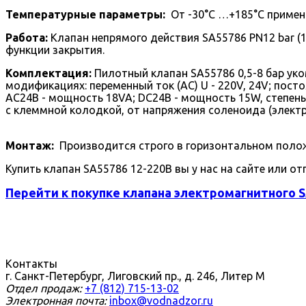
Температурные параметры:
От -30°С …+185°С примени
Работа:
Клапан непрямого действия SA55786 PN12 bar (
функции закрытия.
Комплектация:
Пилотный клапан SA55786 0,5-8 бар уко
модификациях: переменный ток (AC) U - 220V, 24V; пост
AC24В - мощность 18VA; DC24В - мощность 15W, степень
с клеммной колодкой, от напряжения соленоида (электр
Монтаж:
Производится строго в горизонтальном полож
Купить клапан SA55786 12-220В вы у нас на сайте или от
Перейти к покупке клапана электромагнитного S
Контакты
г. Санкт-Петербург, Лиговский пр., д. 246, Литер М
Отдел продаж:
+7 (812) 715-13-02
Электронная почта:
inbox@vodnadzor.ru