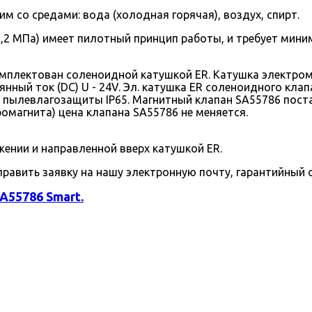
м со средами: вода (холодная горячая), воздух, спирт.
1,2 МПа) имеет пилотный принцип работы, и требует мини
мплектован соленоидной катушкой ER. Катушка электрома
оянный ток (DC) U - 24V. Эл. катушка ER соленоидного кл
 пылевлагозащиты IP65. Магнитный клапан SA55786 поста
омагнита) цена клапана SA55786 не меняется.
ении и направленной вверх катушкой ER.
править заявку на нашу электронную почту, гарантийный с
A55786 Smart.