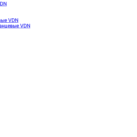
VDN
вые VDN
анцевые VDN