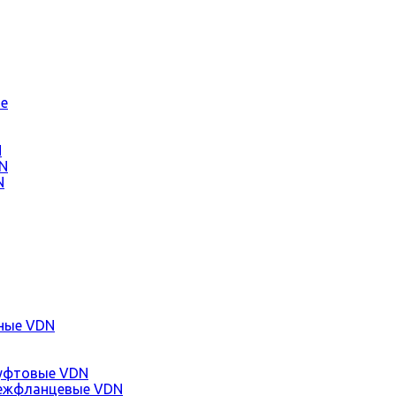
е
N
N
N
ные VDN
уфтовые VDN
ежфланцевые VDN