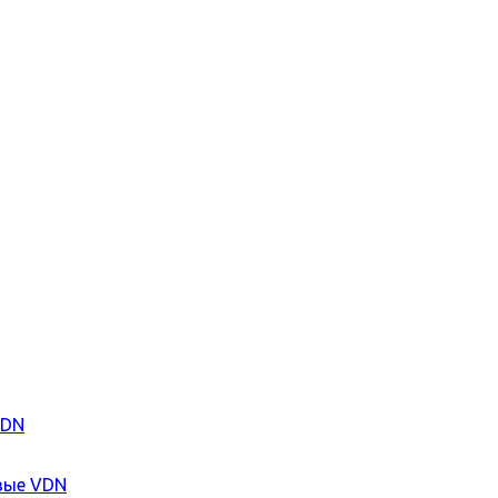
VDN
вые VDN