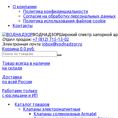
О компании
Политика конфиденциальности
Согласие на обработку персональных данных
Политика использования файлов-cookie
Контакты
ВОДНАДЗОР
Широкий спектр запорной а
Отдел продаж:
+7 (812) 715-13-02
Электронная почта:
inbox@vodnadzor.ru
Корзина
0
0 руб.
Товар всегда в наличии
на складе
Доставка
по всей России
Работаем только
с юр.лицами и ИП
Каталог товаров
Клапаны электромагнитные
Клапаны соленоидные Armatel