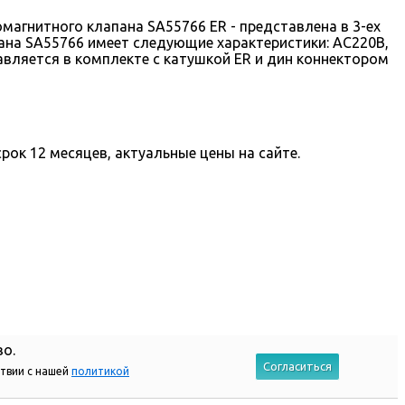
магнитного клапана SA55766 ER - представлена в 3-ех
апана SA55766 имеет следующие характеристики: AC220В,
вляется в комплекте с катушкой ER и дин коннектором
рок 12 месяцев, актуальные цены на сайте.
во.
Согласиться
ствии с нашей
политикой