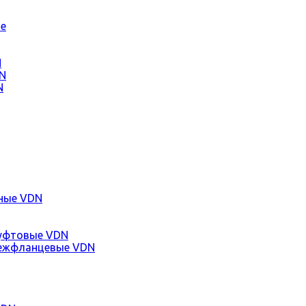
е
N
N
N
ные VDN
уфтовые VDN
ежфланцевые VDN