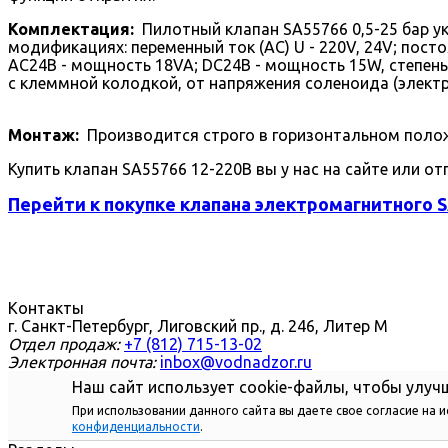
Комплектация:
Пилотный клапан SA55766 0,5-25 бар у
модификациях: переменный ток (AC) U - 220V, 24V; пост
AC24В - мощность 18VA; DC24В - мощность 15W, степень
с клеммной колодкой, от напряжения соленоида (электр
Монтаж:
Производится строго в горизонтальном полож
Купить клапан SA55766 12-220В вы у нас на сайте или от
Перейти к покупке клапана электромагнитного S
Контакты
г. Санкт-Петербург, Лиговский пр., д. 246, Литер М
Отдел продаж:
+7 (812) 715-13-02
Электронная почта:
inbox@vodnadzor.ru
Наш сайт использует cookie-файлы, чтобы улучш
При использовании данного сайта вы даете свое согласие на 
конфиденциальности
.