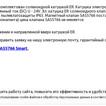
комплектован соленоидной катушкой ER. Катушка электро
оянный ток (DC) U - 24V. Эл. катушка ER соленоидного кл
 пылевлагозащиты IP65. Магнитный клапан SA55766 поста
омагнита) цена клапана SA55766 не меняется.
ении и направленной вверх катушкой ER.
править заявку на нашу электронную почту, гарантийный с
A55766 Smart.
ить работу сайта, повысить его эффективность и удобст
использование cookie-файлов и обработку персональных данных в соответ