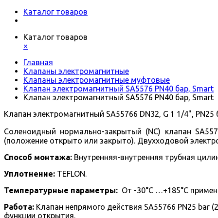
Каталог товаров
Каталог товаров
×
Главная
Клапаны электромагнитные
Клапаны электромагнитные муфтовые
Клапан электромагнитный SA5576 PN40 бар, Smart
Клапан электромагнитный SA5576 PN40 бар, Smart
Клапан электромагнитный SA55766 DN32, G 1 1/4", PN25 б
Соленоидный нормально-закрытый (NC) клапан SA557
(положение открыто или закрыто).
Двухходовой
электр
Способ монтажа:
Внутренняя-внутренняя трубная цилин
Уплотнение:
TEFLON.
Температурные параметры:
От -30°С …+185°С примени
Работа:
Клапан непрямого действия SA55766 PN25 bar (
функции открытия.