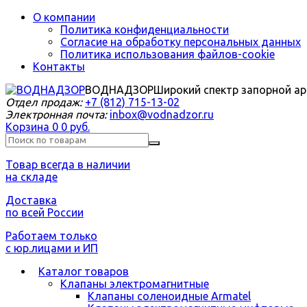
О компании
Политика конфиденциальности
Согласие на обработку персональных данных
Политика использования файлов-cookie
Контакты
ВОДНАДЗОР
Широкий спектр запорной а
Отдел продаж:
+7 (812) 715-13-02
Электронная почта:
inbox@vodnadzor.ru
Корзина
0
0 руб.
Товар всегда в наличии
на складе
Доставка
по всей России
Работаем только
с юр.лицами и ИП
Каталог товаров
Клапаны электромагнитные
Клапаны соленоидные Armatel