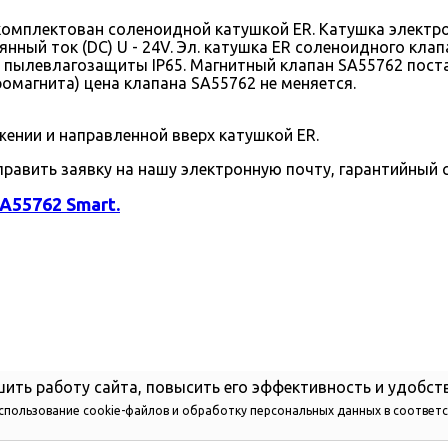
комплектован соленоидной катушкой ER. Катушка электро
оянный ток (DC) U - 24V. Эл. катушка ER соленоидного кл
 пылевлагозащиты IP65. Магнитный клапан SA55762 поста
омагнита) цена клапана SA55762 не меняется.
ении и направленной вверх катушкой ER.
править заявку на нашу электронную почту, гарантийный с
A55762 Smart.
ить работу сайта, повысить его эффективность и удобст
использование cookie-файлов и обработку персональных данных в соответ