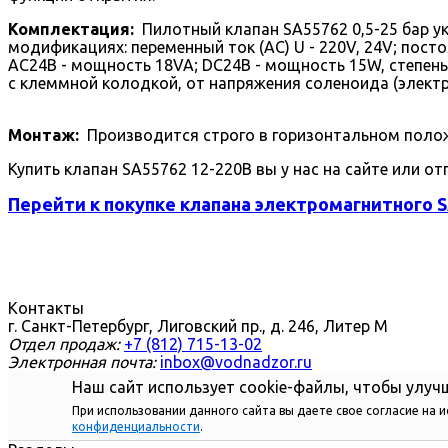
Комплектация:
Пилотный клапан SA55762 0,5-25 бар у
модификациях: переменный ток (AC) U - 220V, 24V; пост
AC24В - мощность 18VA; DC24В - мощность 15W, степень
с клеммной колодкой, от напряжения соленоида (электр
Монтаж:
Производится строго в горизонтальном полож
Купить клапан SA55762 12-220В вы у нас на сайте или от
Перейти к покупке клапана электромагнитного S
Контакты
г. Санкт-Петербург, Лиговский пр., д. 246, Литер М
Отдел продаж:
+7 (812) 715-13-02
Электронная почта:
inbox@vodnadzor.ru
Наш сайт использует cookie-файлы, чтобы улучш
При использовании данного сайта вы даете свое согласие на 
конфиденциальности
.