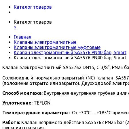
Каталог товаров
Каталог товаров
×
Главная
Клапаны электромагнитные
Клапаны электромагнитные муфтовые
Клапан электромагнитный SA5576 PN40 бар, Smart
Клапан электромагнитный SA5576 PN40 бар, Smart
Клапан электромагнитный SA55762 DN15, G 3/8", PN25 ба
Соленоидный нормально-закрытый (NC) клапан SA557
(положение открыто или закрыто).
Двухходовой
электр
Способ монтажа:
Внутренняя-внутренняя трубная цилин
Уплотнение:
TEFLON.
Температурные параметры:
От -30°С …+185°С примени
Работа:
Клапан непрямого действия SA55762 PN25 bar (
функции открытия.