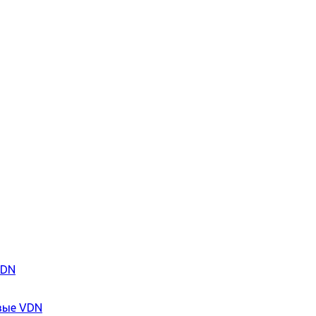
VDN
вые VDN