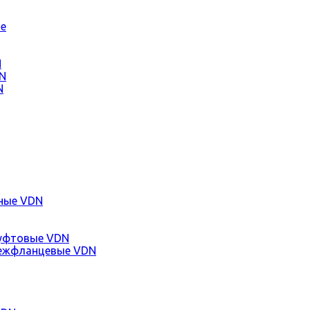
е
N
N
N
ные VDN
уфтовые VDN
ежфланцевые VDN