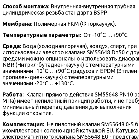
Способ монтажа:
Внутренняя-внутренняя трубная
цилиндрическая резьба стандарта BSPP.
Мембрана:
Полимерная FKM (Фторкаучук).
Температурные параметры:
От -10°С …+90°С
Среда:
Вода (холодная горячая), воздух, спирт, при
использовании электро клапана SM55648 Dn50 с др
средами можно опционально использовать диафра
NBR (Нитрил-бутадиен-каучук) с температурными
значениями -10°С …+90°С градусов и EPDM (Этилен-
пропилен-диен-каучук) c температурными
значениями -20°С …+130°С.
Работа:
Клапан прямого действия SM55648 PN10 ba
МПа) имеет непилотный принцип работы, и не треб
минимальный перепад давления для выполнения
функции открытия.
Комплектация:
Не пилотный клапан SM55648 0-5 б
укомплектован соленоидной катушкой EU. Катушка
электромагнитного клапана SM55648 EU - представ