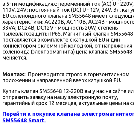
в 5-ти модификациях: переменный ток (AC) U - 220V,
110V, 24V; постоянный ток (DC) U - 12V, 24V. Эл. кат
EU соленоидного клапана SM55648 имеет следующ
характеристики: AC220В, AC110В, AC24В - мощност
33VA; DC24В, DC12V - мощность 20W, степень
пылевлагозащиты IP65. Магнитный клапан SM55648
поставляется в комплекте с катушкой EU и дин
коннектором с клеммной колодкой, от напряжения
соленоида (электромагнита) цена клапана SM55648 
меняется.
Монтаж:
Производится строго в горизонтальном
положении и направленной вверх катушкой EU.
Купить клапан SM55648 12-220В вы у нас на сайте и
отправить заявку на нашу электронную почту,
гарантийный срок 12 месяцев, актуальные цены на с
Перейти к покупке клапана электромагнитно
SM55648 Smart.