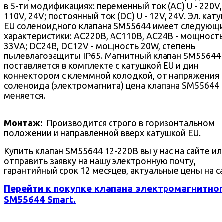
в 5-ти модификациях: переменный ток (AC) U - 220V,
110V, 24V; постоянный ток (DC) U - 12V, 24V. Эл. кат
EU соленоидного клапана SM55644 имеет следующ
характеристики: AC220В, AC110В, AC24В - мощност
33VA; DC24В, DC12V - мощность 20W, степень
пылевлагозащиты IP65. Магнитный клапан SM55644
поставляется в комплекте с катушкой EU и дин
коннектором с клеммной колодкой, от напряжения
соленоида (электромагнита) цена клапана SM55644 
меняется.
Монтаж:
Производится строго в горизонтальном
положении и направленной вверх катушкой EU.
Купить клапан SM55644 12-220В вы у нас на сайте и
отправить заявку на нашу электронную почту,
гарантийный срок 12 месяцев, актуальные цены на с
Перейти к покупке клапана электромагнитно
SM55644 Smart.