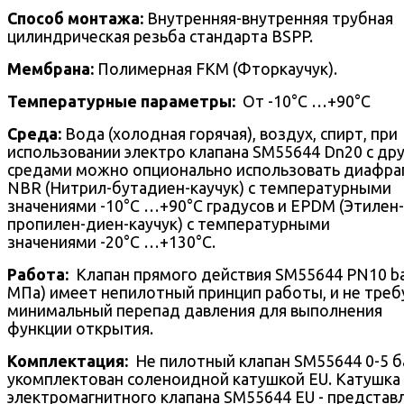
Способ монтажа:
Внутренняя-внутренняя трубная
цилиндрическая резьба стандарта BSPP.
Мембрана:
Полимерная FKM (Фторкаучук).
Температурные параметры:
От -10°С …+90°С
Среда:
Вода (холодная горячая), воздух, спирт, при
использовании электро клапана SM55644 Dn20 с др
средами можно опционально использовать диафра
NBR (Нитрил-бутадиен-каучук) с температурными
значениями -10°С …+90°С градусов и EPDM (Этилен-
пропилен-диен-каучук) c температурными
значениями -20°С …+130°С.
Работа:
Клапан прямого действия SM55644 PN10 ba
МПа) имеет непилотный принцип работы, и не треб
минимальный перепад давления для выполнения
функции открытия.
Комплектация:
Не пилотный клапан SM55644 0-5 б
укомплектован соленоидной катушкой EU. Катушка
электромагнитного клапана SM55644 EU - представ