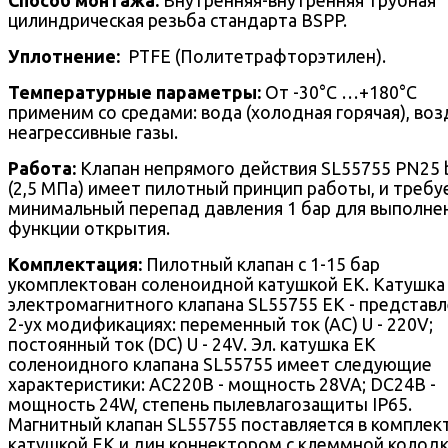
Способ монтажа:
Внутренняя-внутренняя трубная
цилиндрическая резьба стандарта BSPP.
Уплотнение:
PTFE (Политетрафторэтилен).
Температурные параметры:
От -30°С …+180°С
применим со средами: вода (холодная горячая), воз
неагрессивные газы.
Работа:
Клапан непрямого действия SL55755 PN25 
(2,5 МПа) имеет пилотный принцип работы, и требу
минимальный перепад давления 1 бар для выполне
функции открытия.
Комплектация:
Пилотный клапан c 1-15 бар
укомплектован соленоидной катушкой EK. Катушка
электромагнитного клапана SL55755 EK - представл
2-ух модификациях: переменный ток (AC) U - 220V;
постоянный ток (DC) U - 24V. Эл. катушка EK
соленоидного клапана SL55755 имеет следующие
характеристики: AC220В - мощность 28VA; DC24В -
мощность 24W, степень пылевлагозащиты IP65.
Магнитный клапан SL55755 поставляется в комплект
катушкой EK и дин коннектором с клеммной колодк