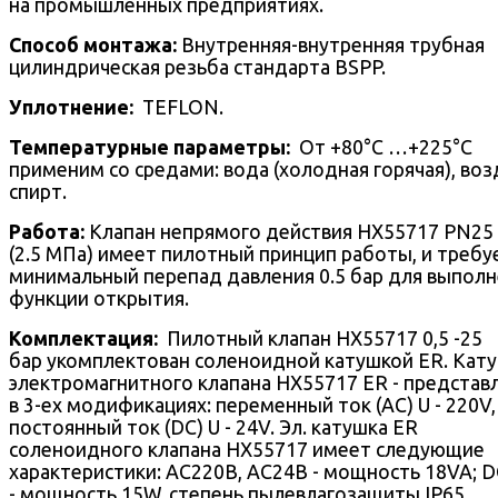
на промышленных предприятиях.
Способ монтажа:
Внутренняя-внутренняя трубная
цилиндрическая резьба стандарта BSPP.
Уплотнение:
TEFLON.
Температурные параметры:
От +80°С …+225°С
применим со средами: вода (холодная горячая), воз
спирт.
Работа:
Клапан непрямого действия HX55717 PN25 
(2.5 МПа) имеет пилотный принцип работы, и требу
минимальный перепад давления 0.5 бар для выпол
функции открытия.
Комплектация:
Пилотный клапан HX55717 0,5 -25
бар укомплектован соленоидной катушкой ER. Кат
электромагнитного клапана HX55717 ER - представ
в 3-ех модификациях: переменный ток (AC) U - 220V,
постоянный ток (DC) U - 24V. Эл. катушка ER
соленоидного клапана HX55717 имеет следующие
характеристики: AC220В, AC24В - мощность 18VA; 
- мощность 15W, степень пылевлагозащиты IP65.