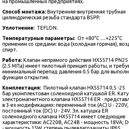
на промышленных предприятиях.
Способ монтажа:
Внутренняя-внутренняя трубная
цилиндрическая резьба стандарта BSPP.
Уплотнение:
TEFLON.
Температурные параметры:
От +80°С …+225°С
применим со средами: вода (холодная горячая), воз
спирт.
Работа:
Клапан непрямого действия HX55714 PN25 
(2.5 МПа) имеет пилотный принцип работы, и требу
минимальный перепад давления 0.5 бар для выпол
функции открытия.
Комплектация:
Пилотный клапан HX55714 0,5 -25
бар укомплектован соленоидной катушкой ER. Кат
электромагнитного клапана HX55714 ER - представ
в 3-ех модификациях: переменный ток (AC) U - 220V,
постоянный ток (DC) U - 24V. Эл. катушка ER
соленоидного клапана HX55714 имеет следующие
характеристики: AC220В, AC24В - мощность 18VA; 
- мощность 15W, степень пылевлагозащиты IP65.